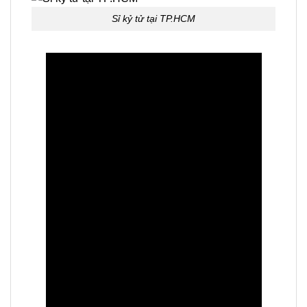
Sỉ kỷ tử tại TP.HCM