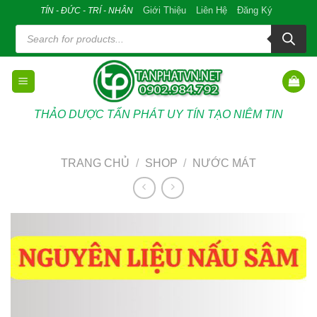
Skip
Giới Thiệu
Liên Hệ
Đăng Ký
TÍN - ĐỨC - TRÍ - NHÂN
to
Tìm
kiếm
content
sản
phẩm
THẢO DƯỢC TẤN PHÁT UY TÍN TẠO NIÊM TIN
TRANG CHỦ
/
SHOP
/
NƯỚC MÁT