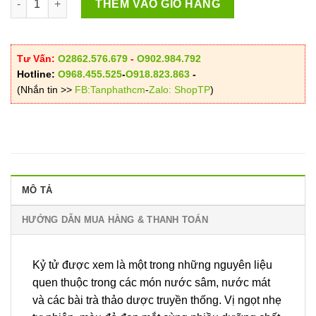
THÊM VÀO GIỎ HÀNG
Tư Vấn:
O2862.576.679
-
O902.984.792
Hotline:
O968.455.525
-
O918.823.863
-
(Nhắn tin >>
FB:Tanphathcm
-
Zalo: ShopTP
)
MÔ TẢ
HƯỚNG DẪN MUA HÀNG & THANH TOÁN
Kỷ tử được xem là một trong những nguyên liệu
quen thuộc trong các món nước sâm, nước mát
và các bài trà thảo dược truyền thống. Vị ngọt nhẹ