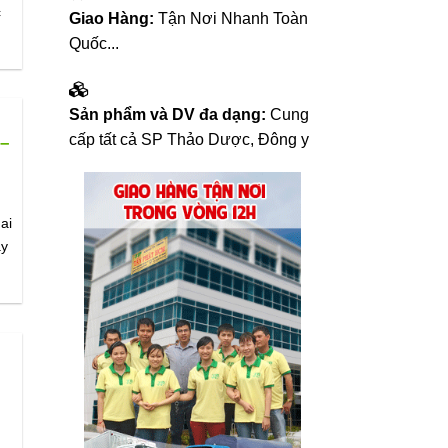
c
Giao Hàng:
Tận Nơi Nhanh Toàn
Quốc...
Sản phẩm và DV đa dạng:
Cung
cấp tất cả SP Thảo Dược, Đông y
 –
ai
ây