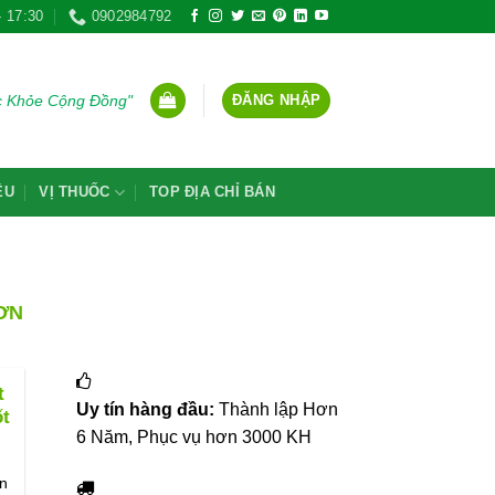
- 17:30
0902984792
ĐĂNG NHẬP
ức Khỏe Cộng Đồng"
ỆU
VỊ THUỐC
TOP ĐỊA CHỈ BÁN
ƠN
t
Uy tín hàng đầu:
Thành lập Hơn
t
6 Năm, Phục vụ hơn 3000 KH
n