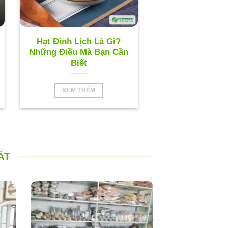
Hạt Đình Lịch Là Gì?
Những Điều Mà Bạn Cần
Biết
XEM THÊM
ÁT