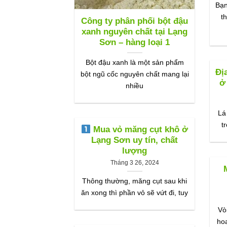
Bạn
t
Công ty phân phối bột đậu
xanh nguyên chất tại Lạng
Sơn – hàng loại 1
Bột đậu xanh là một sản phẩm
Đị
bột ngũ cốc nguyên chất mang lại
ở
nhiều
Lá
t
Mua vỏ măng cụt khô ở
Lạng Sơn uy tín, chất
lượng
Tháng 3 26, 2024
Thông thường, măng cụt sau khi
ăn xong thì phần vỏ sẽ vứt đi, tuy
Vò
ho