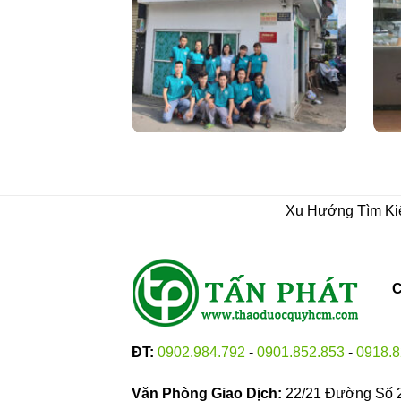
Xu Hướng Tìm K
C
ĐT:
0902.984.792
-
0901.852.853
-
0918.8
Văn Phòng Giao Dịch:
22/21 Đường Số 