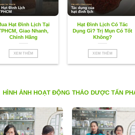
ua Hạt Đình Lịch Tại
Hạt Đình Lịch Có Tác
TPHCM, Giao Nhanh,
Dụng Gì? Trị Mụn Có Tốt
Chính Hãng
Không?
XEM THÊM
XEM THÊM
HÌNH ẢNH HOẠT ĐỘNG THẢO DƯỢC TẤN PH