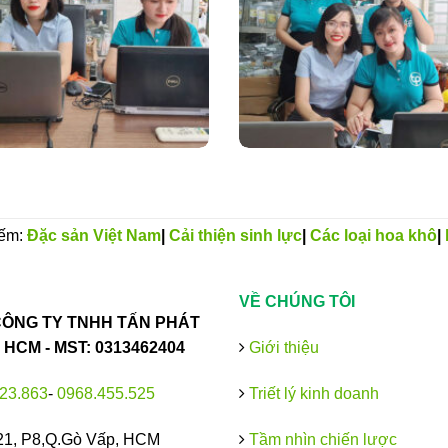
iếm:
Đặc sản Việt Nam
|
Cải thiện sinh lực
|
Các loại hoa khô
|
VỀ CHÚNG TÔI
ÔNG TY TNHH TẤN PHÁT
HCM - MST: 0313462404
Giới thiệu
23.863
-
0968.455.525
Triết lý kinh doanh
21, P8,Q.Gò Vấp, HCM
Tầm nhìn chiến lược