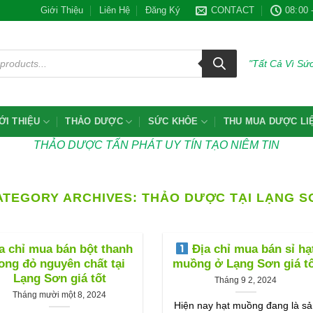
Giới Thiệu
Liên Hệ
Đăng Ký
CONTACT
08:00 
"Tất Cả Vì S
ỚI THIỆU
THẢO DƯỢC
SỨC KHỎE
THU MUA DƯỢC LI
THẢO DƯỢC TẤN PHÁT UY TÍN TẠO NIÊM TIN
ATEGORY ARCHIVES:
THẢO DƯỢC TẠI LẠNG S
a chỉ mua bán bột thanh
Địa chỉ mua bán sỉ hạ
ong đỏ nguyên chất tại
muồng ở Lạng Sơn giá tố
Lạng Sơn giá tốt
Tháng 9 2, 2024
Tháng mười một 8, 2024
Hiện nay hạt muồng đang là sả