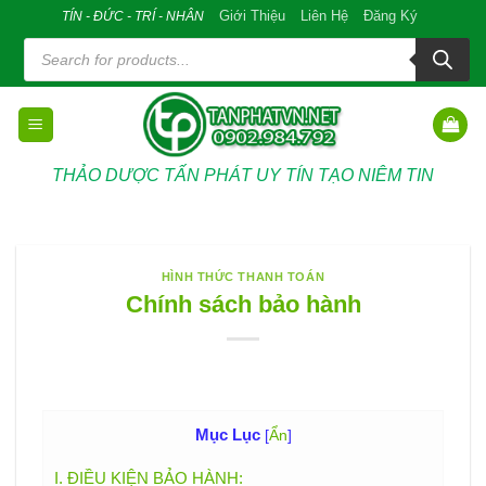
Skip
Giới Thiệu
Liên Hệ
Đăng Ký
TÍN - ĐỨC - TRÍ - NHÂN
to
Tìm
kiếm
content
sản
phẩm
THẢO DƯỢC TẤN PHÁT UY TÍN TẠO NIÊM TIN
HÌNH THỨC THANH TOÁN
Chính sách bảo hành
Mục Lục
[
Ẩn
]
I. ĐIỀU KIỆN BẢO HÀNH: