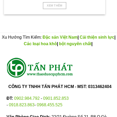
XEM THÊM
Xu Hướng Tìm Kiếm:
Đặc sản Việt Nam
|
Cải thiện sinh lực
|
Các loại hoa khô
|
bột nguyên chất
|
CÔNG TY TNHH TẤN PHÁT HCM - MST: 0313462404
ĐT:
0902.984.792
-
0901.852.853
-
0918.823.863
-
0968.455.525
Văn Phòng Giao Dịch:
22/21 Đường Số 21, P8,Q.Gò