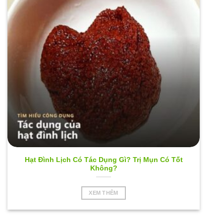
Hạt Đình Lịch Có Tác Dụng Gì? Trị Mụn Có Tốt
Không?
XEM THÊM