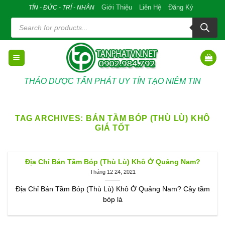
Skip
Giới Thiệu
Liên Hệ
Đăng Ký
TÍN - ĐỨC - TRÍ - NHÂN
to
Tìm
kiếm
content
sản
phẩm
THẢO DƯỢC TẤN PHÁT UY TÍN TẠO NIÊM TIN
TAG ARCHIVES:
BÁN TẦM BÓP (THÙ LÙ) KHÔ
GIÁ TỐT
Địa Chỉ Bán Tầm Bóp (Thù Lù) Khô Ở Quảng Nam?
Tháng 12 24, 2021
Địa Chỉ Bán Tầm Bóp (Thù Lù) Khô Ở Quảng Nam? Cây tầm
bóp là