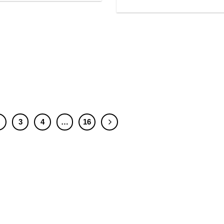
2
3
4
…
16