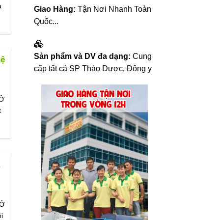
a
Giao Hàng:
Tận Nơi Nhanh Toàn
Quốc...
Sản phẩm và DV đa dạng:
Cung
hệ
cấp tất cả SP Thảo Dược, Đông y
 Ở
t
à
 Ở
i