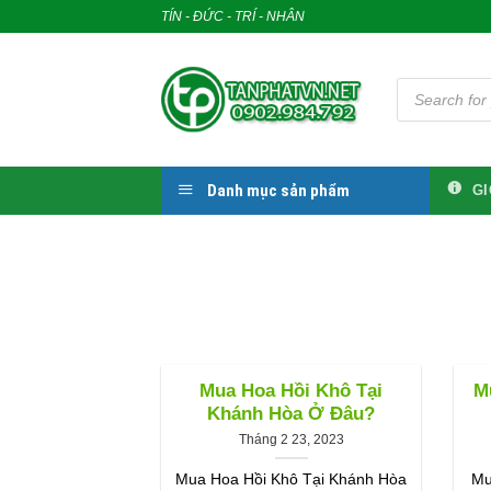
Skip
TÍN - ĐỨC - TRÍ - NHÂN
to
content
Tìm
kiếm
sản
phẩm
Danh mục sản phẩm
GI
Mua Hoa Hồi Khô Tại
M
Khánh Hòa Ở Đâu?
Tháng 2 23, 2023
Mua Hoa Hồi Khô Tại Khánh Hòa
Mu