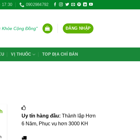
- 17:30
0902984792
ĐĂNG NHẬP
ức Khỏe Cộng Đồng"
ỆU
VỊ THUỐC
TOP ĐỊA CHỈ BÁN
h
Uy tín hàng đầu:
Thành lập Hơn
6 Năm, Phục vụ hơn 3000 KH
h