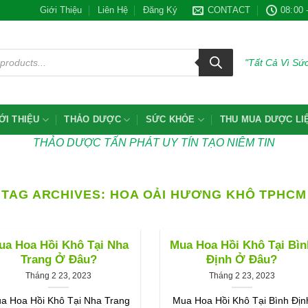
Giới Thiệu
Liên Hệ
Đăng Ký
CONTACT
08:00 
"Tất Cả Vì S
ỚI THIỆU
THẢO DƯỢC
SỨC KHỎE
THU MUA DƯỢC LI
THẢO DƯỢC TẤN PHÁT UY TÍN TẠO NIÊM TIN
TAG ARCHIVES:
HOA OẢI HƯƠNG KHÔ TPHCM
ua Hoa Hồi Khô Tại Nha
Mua Hoa Hồi Khô Tại Bìn
Trang Ở Đâu?
Định Ở Đâu?
Tháng 2 23, 2023
Tháng 2 23, 2023
a Hoa Hồi Khô Tại Nha Trang
Mua Hoa Hồi Khô Tại Bình Địn