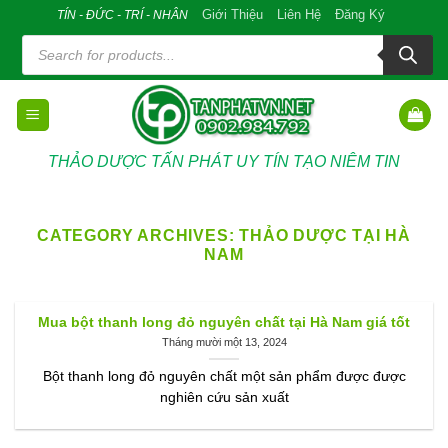
Skip
Giới Thiệu
Liên Hệ
Đăng Ký
TÍN - ĐỨC - TRÍ - NHÂN
to
Tìm
kiếm
content
sản
phẩm
THẢO DƯỢC TẤN PHÁT UY TÍN TẠO NIÊM TIN
CATEGORY ARCHIVES:
THẢO DƯỢC TẠI HÀ
NAM
Mua bột thanh long đỏ nguyên chất tại Hà Nam giá tốt
Tháng mười một 13, 2024
Bột thanh long đỏ nguyên chất một sản phẩm được được
nghiên cứu sản xuất