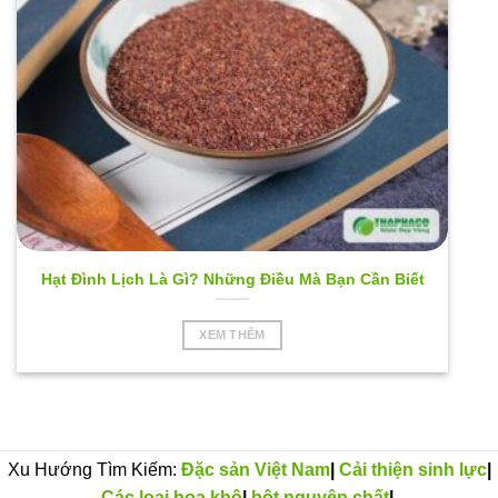
Hạt Đình Lịch Là Gì? Những Điều Mà Bạn Cần Biết
XEM THÊM
Xu Hướng Tìm Kiếm:
Đặc sản Việt Nam
|
Cải thiện sinh lực
|
Các loại hoa khô
|
bột nguyên chất
|