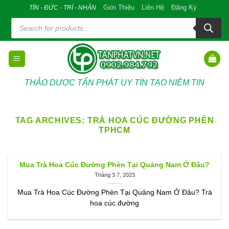
Skip
Giới Thiệu
Liên Hệ
Đăng Ký
TÍN - ĐỨC - TRÍ - NHÂN
to
Tìm
kiếm
content
sản
phẩm
THẢO DƯỢC TẤN PHÁT UY TÍN TẠO NIÊM TIN
TAG ARCHIVES:
TRÀ HOA CÚC ĐƯỜNG PHÈN
TPHCM
Mua Trà Hoa Cúc Đường Phèn Tại Quảng Nam Ở Đâu?
Tháng 3 7, 2023
Mua Trà Hoa Cúc Đường Phèn Tại Quảng Nam Ở Đâu? Trà
hoa cúc đường