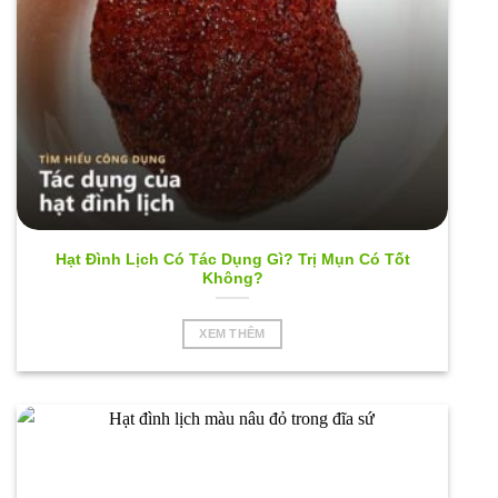
Hạt Đình Lịch Có Tác Dụng Gì? Trị Mụn Có Tốt
Không?
XEM THÊM