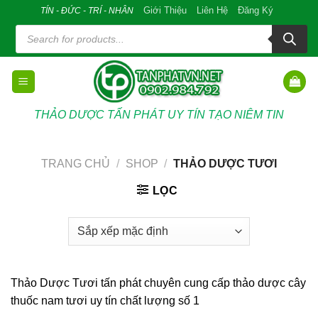
Skip
Giới Thiệu
Liên Hệ
Đăng Ký
TÍN - ĐỨC - TRÍ - NHÂN
to
Tìm
kiếm
content
sản
phẩm
THẢO DƯỢC TẤN PHÁT UY TÍN TẠO NIÊM TIN
TRANG CHỦ
/
SHOP
/
THẢO DƯỢC TƯƠI
LỌC
Thảo Dược Tươi tấn phát chuyên cung cấp thảo dược cây
thuốc nam tươi uy tín chất lượng số 1