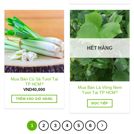
HẾT HÀNG
Mua Bán Củ Sả Tươi Tại
TP HCM?
Mua Bán Lá Vông Nem
VND
40,000
Tươi Tại TP HCM?
THÊM VÀO GIỎ HÀNG
ĐỌC TIẾP
1
2
3
4
5
6