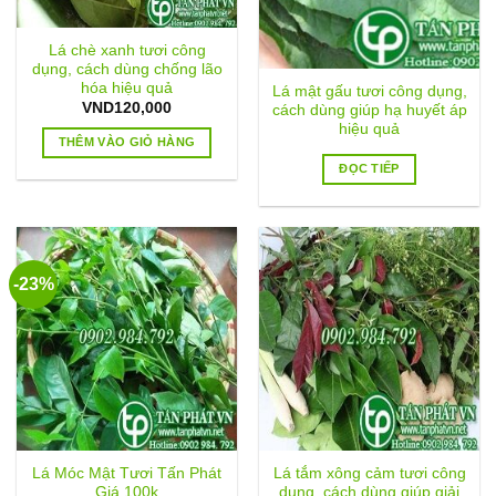
Lá chè xanh tươi công
dụng, cách dùng chống lão
hóa hiệu quả
Lá mật gấu tươi công dụng,
VND
120,000
cách dùng giúp hạ huyết áp
hiệu quả
THÊM VÀO GIỎ HÀNG
ĐỌC TIẾP
-23%
Lá Móc Mật Tươi Tấn Phát
Lá tắm xông cảm tươi công
Giá 100k
dụng, cách dùng giúp giải