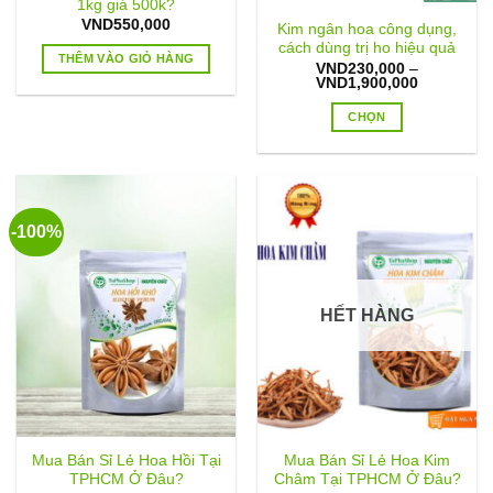
1kg giá 500k?
VND
550,000
Kim ngân hoa công dụng,
cách dùng trị ho hiệu quả
THÊM VÀO GIỎ HÀNG
VND
230,000
–
Khoảng
VND
1,900,000
giá:
từ
CHỌN
VND230,0
đến
Sản
VND1,900
phẩm
này
có
-100%
nhiều
biến
thể.
Các
HẾT HÀNG
tùy
chọn
có
thể
được
chọn
Mua Bán Sỉ Lẻ Hoa Hồi Tại
Mua Bán Sỉ Lẻ Hoa Kim
trên
TPHCM Ở Đâu?
Châm Tại TPHCM Ở Đâu?
trang