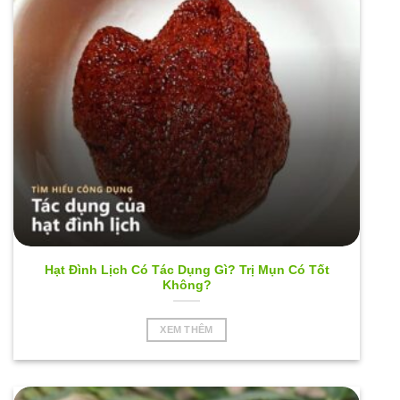
Hạt Đình Lịch Có Tác Dụng Gì? Trị Mụn Có Tốt
Không?
XEM THÊM