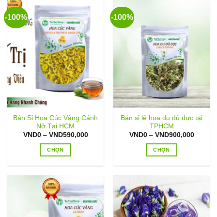
-100%
-100%
Bán Sỉ Hoa Cúc Vàng Cánh
Bán sỉ lẻ hoa đu đủ đực tại
Nở Tại HCM
TPHCM
Khoảng
Khoản
VND
0
–
VND
590,000
VND
0
–
VND
900,000
giá:
giá:
từ
từ
CHỌN
CHỌN
VND0
VND0
đến
đến
Sản
Sản
VND590,000
VND90
phẩm
phẩm
này
này
có
có
nhiều
nhiều
biến
biến