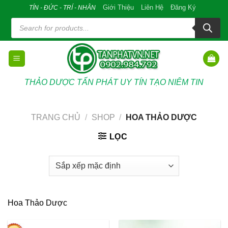
Skip
Giới Thiệu
Liên Hệ
Đăng Ký
TÍN - ĐỨC - TRÍ - NHÂN
to
Tìm
kiếm
content
sản
phẩm
THẢO DƯỢC TẤN PHÁT UY TÍN TẠO NIÊM TIN
TRANG CHỦ
/
SHOP
/
HOA THẢO DƯỢC
LỌC
Hoa Thảo Dược