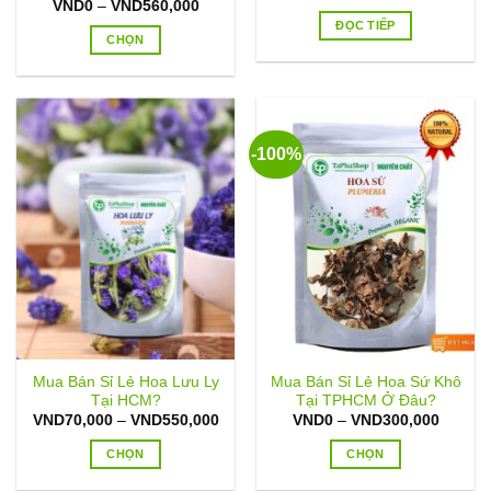
Khoảng
VND
0
–
VND
560,000
sản
giá:
ĐỌC TIẾP
từ
CHỌN
phẩm
VND0
đến
Sản
VND560,000
phẩm
này
có
-100%
nhiều
biến
thể.
Các
tùy
chọn
có
thể
được
chọn
Mua Bán Sỉ Lẻ Hoa Lưu Ly
Mua Bán Sỉ Lẻ Hoa Sứ Khô
trên
Tại HCM?
Tại TPHCM Ở Đâu?
trang
Khoảng
Khoản
VND
70,000
–
VND
550,000
VND
0
–
VND
300,000
sản
giá:
giá:
từ
từ
CHỌN
CHỌN
phẩm
VND70,000
VND0
đến
đến
Sản
Sản
VND550,000
VND30