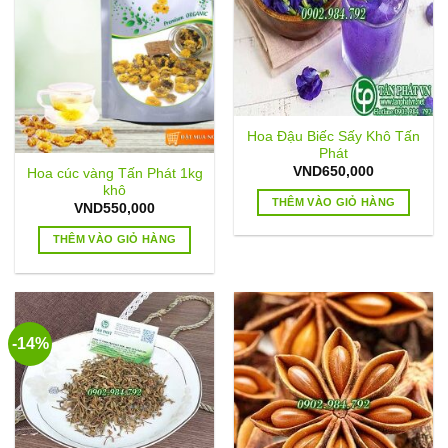
thể.
thể.
Các
Các
tùy
tùy
chọn
chọn
có
có
thể
thể
Hoa Đậu Biếc Sấy Khô Tấn
được
được
Phát
chọn
chọn
VND
650,000
Hoa cúc vàng Tấn Phát 1kg
trên
trên
khô
trang
trang
THÊM VÀO GIỎ HÀNG
VND
550,000
sản
sản
THÊM VÀO GIỎ HÀNG
phẩm
phẩm
-14%