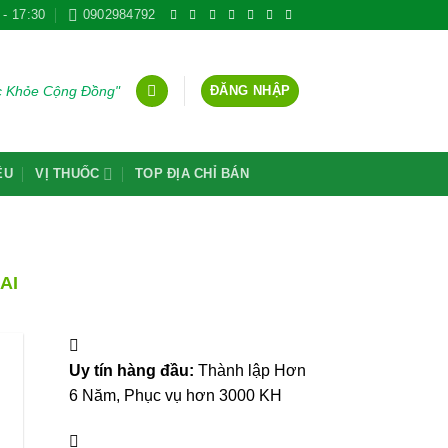
 - 17:30
0902984792
ĐĂNG NHẬP
ức Khỏe Cộng Đồng"
ỆU
VỊ THUỐC
TOP ĐỊA CHỈ BÁN
AI
Uy tín hàng đầu:
Thành lập Hơn
6 Năm, Phục vụ hơn 3000 KH