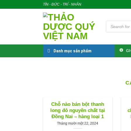
Skip
TÍN - ĐỨC - TRÍ - NHÂN
to
content
Tìm
kiếm
sản
phẩm
Danh mục sản phẩm
GI
C
Chỗ nào bán bột thanh
【
long đỏ nguyên chất tại
c
Đồng Nai – hàng loại 1
Tháng mười một 22, 2024