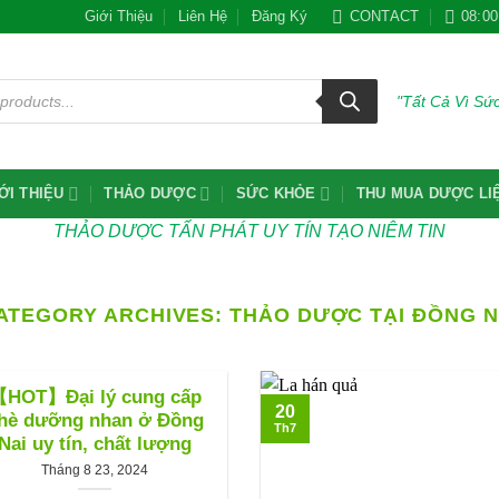
Giới Thiệu
Liên Hệ
Đăng Ký
CONTACT
08:00
"Tất Cả Vì S
ỚI THIỆU
THẢO DƯỢC
SỨC KHỎE
THU MUA DƯỢC LI
THẢO DƯỢC TẤN PHÁT UY TÍN TẠO NIÊM TIN
ATEGORY ARCHIVES:
THẢO DƯỢC TẠI ĐỒNG N
HOT】Đại lý cung cấp
20
hè dưỡng nhan ở Đồng
Th7
Nai uy tín, chất lượng
Tháng 8 23, 2024