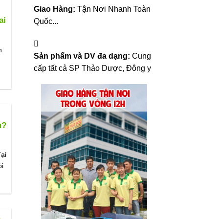
Giao Hàng:
Tận Nơi Nhanh Toàn
ai
Quốc...
n
Sản phẩm và DV đa dạng:
Cung
cấp tất cả SP Thảo Dược, Đông y
u?
ại
i