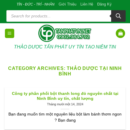
Skip
Giới Thiệu
Liên Hệ
Đăng Ký
TÍN - ĐỨC - TRÍ - NHÂN
to
Tìm
kiếm
content
sản
phẩm
THẢO DƯỢC TẤN PHÁT UY TÍN TẠO NIÊM TIN
CATEGORY ARCHIVES:
THẢO DƯỢC TẠI NINH
BÌNH
Công ty phân phối bột thanh long đỏ nguyên chất tại
Ninh Bình uy tín, chất lượng
Tháng mười một 14, 2024
Bạn đang muốn tìm một nguyên liệu bột làm bánh thơm ngon
? Bạn đang