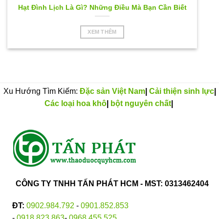
Hạt Đình Lịch Là Gì? Những Điều Mà Bạn Cần Biết
XEM THÊM
Xu Hướng Tìm Kiếm:
Đặc sản Việt Nam
|
Cải thiện sinh lực
|
Các loại hoa khô
|
bột nguyên chất
|
CÔNG TY TNHH TẤN PHÁT HCM - MST: 0313462404
ĐT:
0902.984.792
-
0901.852.853
-
0918.823.863
-
0968.455.525