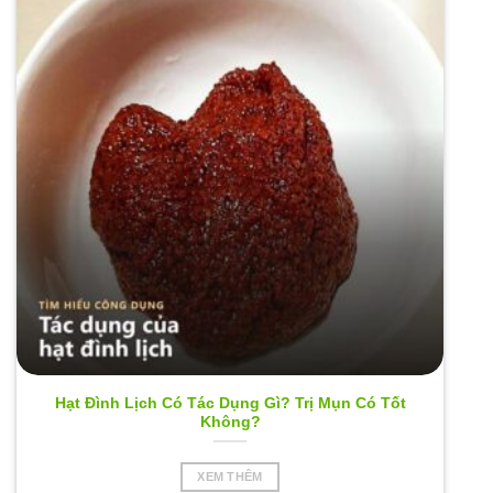
Hạt Đình Lịch Có Tác Dụng Gì? Trị Mụn Có Tốt
Không?
XEM THÊM