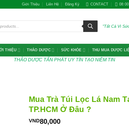
Giới Thiệu
Liên Hệ
Đăng Ký
CONTACT
08:00
"Tất Cả Vì S
ỚI THIỆU
THẢO DƯỢC
SỨC KHỎE
THU MUA DƯỢC LI
THẢO DƯỢC TẤN PHÁT UY TÍN TẠO NIÊM TIN
Mua Trà Túi Lọc Lá Nam T
TP.HCM Ở Đâu ?
80,000
VND