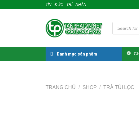
Skip
TÍN - ĐỨC - TRÍ - NHÂN
to
content
Tìm
kiếm
sản
phẩm
Danh mục sản phẩm
GI
TRANG CHỦ
/
SHOP
/
TRÀ TÚI LỌC