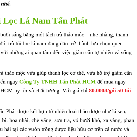
 nhé.
úi Lọc Lá Nam Tấn Phát
 buổi sáng bằng một tách trà thảo mộc – nhẹ nhàng, thanh
đó, trà túi lọc lá nam đang dần trở thành lựa chọn quen
t với những ai quan tâm đến việc giảm cân tự nhiên và sống
rà thảo mộc vừa giúp thanh lọc cơ thể, vừa hỗ trợ giảm cân
 đến ngay
Công Ty TNHH Tấn Phát HCM
để mua ngay
P.HCM uy tín và chất lượng. Với giá chỉ
80.000đ/gói 50 túi
ấn Phát được kết hợp từ nhiều loại thảo dược như lá sen,
 bì, hoa nhài, chè vằng, sơn tra, vỏ bưởi khô, xạ vàng, phan
u hái tại các vườn trồng dược liệu hữu cơ trên cả nước và