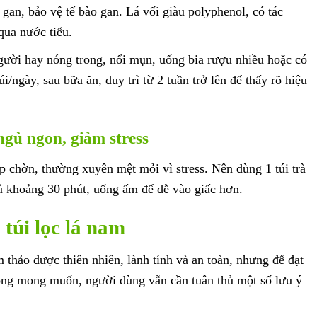
an, bảo vệ tế bào gan. Lá vối giàu polyphenol, có tác
 qua nước tiểu.
ười hay nóng trong, nổi mụn, uống bia rượu nhiều hoặc có
/ngày, sau bữa ăn, duy trì từ 2 tuần trở lên để thấy rõ hiệu
ngủ ngon, giảm stress
 chờn, thường xuyên mệt mỏi vì stress. Nên dùng 1 túi trà
gủ khoảng 30 phút, uống ấm để dễ vào giấc hơn.
 túi lọc lá nam
m thảo dược thiên nhiên, lành tính và an toàn, nhưng để đạt
hông mong muốn, người dùng vẫn cần tuân thủ một số lưu ý