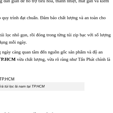
g dân gian để hỗ trợ tiêu hóa, thanh nhiệt, mát gan và kiểm
o quy trình đạt chuẩn. Đảm bảo chất lượng và an toàn cho
úi lọc nhỏ gọn, rồi đóng trong từng túi zip bạc với số lượng
ử dụng mỗi ngày.
ng ngày càng quan tâm đến nguồn gốc sản phẩm và độ an
i TP.HCM
vừa chất lượng, vừa rõ ràng như Tấn Phát chính là
rà túi lọc lá nam tại TP.HCM