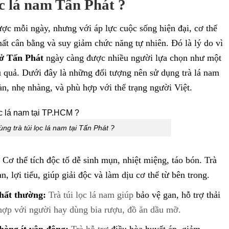
ọc lá nam Tấn Phát ?
ợc mỗi ngày, nhưng với áp lực cuộc sống hiện đại, cơ thể
mất cân bằng và suy giảm chức năng tự nhiên. Đó là lý do vì
 ở Tấn Phát
ngày càng được nhiều người lựa chọn như một
u quả. Dưới đây là những đối tượng nên sử dụng trà lá nam
àn, nhẹ nhàng, và phù hợp với thể trạng người Việt.
ùng trà túi lọc lá nam tại Tấn Phát ?
Cơ thể tích độc tố dễ sinh mụn, nhiệt miệng, táo bón. Trà
, lợi tiểu, giúp giải độc và làm dịu cơ thể từ bên trong.
hất thường:
Trà túi lọc lá nam giúp
bảo vệ gan, hỗ trợ thải
 hợp với người hay dùng bia rượu, đồ ăn dầu mỡ.