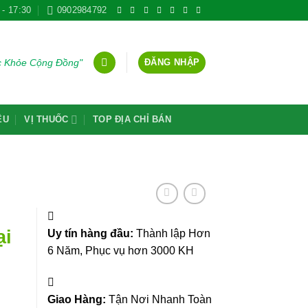
 - 17:30
0902984792
ĐĂNG NHẬP
ức Khỏe Cộng Đồng"
ỆU
VỊ THUỐC
TOP ĐỊA CHỈ BÁN
ại
Uy tín hàng đầu:
Thành lập Hơn
6 Năm, Phục vụ hơn 3000 KH
Giao Hàng:
Tận Nơi Nhanh Toàn