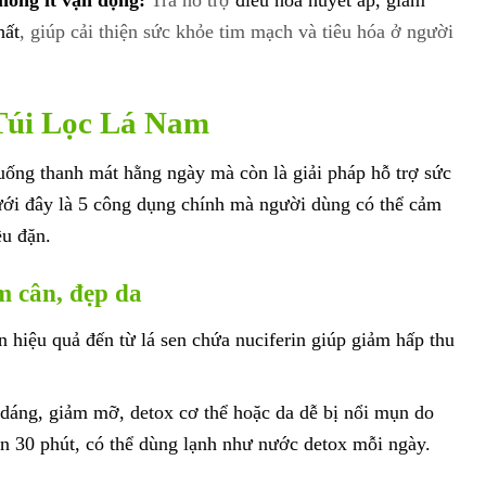
hòng ít vận động:
Trà hỗ trợ
điều hòa huyết áp, giảm
hất
, giúp cải thiện sức khỏe tim mạch và tiêu hóa ở người
Túi Lọc Lá Nam
 uống thanh mát hằng ngày mà còn là giải pháp hỗ trợ sức
ưới đây là 5 công dụng chính mà người dùng có thể cảm
ều đặn.
ảm cân, đẹp da
 hiệu quả đến từ lá sen chứa nuciferin giúp giảm hấp thu
dáng, giảm mỡ, detox cơ thể hoặc da dễ bị nổi mụn do
n 30 phút, có thể dùng lạnh như nước detox mỗi ngày.