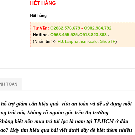
HẾT HÀNG
Hết hàng
Tư Vấn:
O2862.576.679
-
O902.984.792
Hotline:
O968.455.525
-
O918.823.863
-
(Nhắn tin >>
FB:Tanphathcm
-
Zalo: ShopTP
)
NH TOÁN
 hỗ trợ giảm cân hiệu quả, vừa an toàn và dễ sử dụng mỗi
ng trôi nổi, không rõ nguồn gốc trên thị trường
ông biết nên mua trà túi lọc lá nam tại TP.HCM ở đâu
bảo? Hãy tìm hiểu qua bài viết dưới đây để biết thêm nhiều