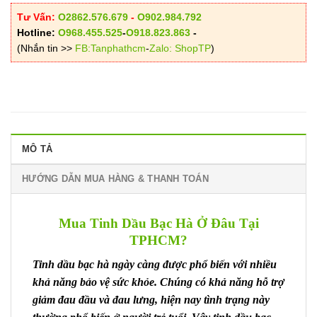
Tư Vấn:
O2862.576.679
-
O902.984.792
Hotline:
O968.455.525
-
O918.823.863
-
(Nhắn tin >>
FB:Tanphathcm
-
Zalo: ShopTP
)
MÔ TẢ
HƯỚNG DẪN MUA HÀNG & THANH TOÁN
Mua Tinh Dầu Bạc Hà Ở Đâu Tại
TPHCM?
Tinh dầu bạc hà ngày càng được phổ biến với nhiều
khả năng bảo vệ sức khỏe. Chúng có khả năng hỗ trợ
giảm đau đầu và đau lưng, hiện nay tình trạng này