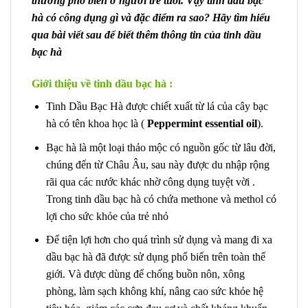
thường phổ biến ở người trẻ tuổi. Vậy tinh dầu bạc
hà có công dụng gì và đặc điểm ra sao? Hãy tìm hiểu
qua bài viết sau để biết thêm thông tin của tinh dầu
bạc hà
Giới thiệu về tinh dầu bạc hà :
Tinh Dầu Bạc Hà được chiết xuất từ lá của cây bạc
hà có tên khoa học là (
Peppermint essential oil
).
Bạc hà là một loại thảo mộc có nguồn gốc từ lâu đời,
chúng đến từ Châu Âu, sau này được du nhập rộng
rãi qua các nước khác nhờ công dụng tuyệt vời .
Trong tinh dầu bạc hà có chứa methone và methol có
lợi cho sức khỏe của trẻ nhỏ
Để tiện lợi hơn cho quá trình sử dụng và mang đi xa
dầu bạc hà đã được sử dụng phổ biến trên toàn thế
giới. Và được dùng để chống buồn nôn, xông
phòng, làm sạch không khí, nâng cao sức khỏe hệ