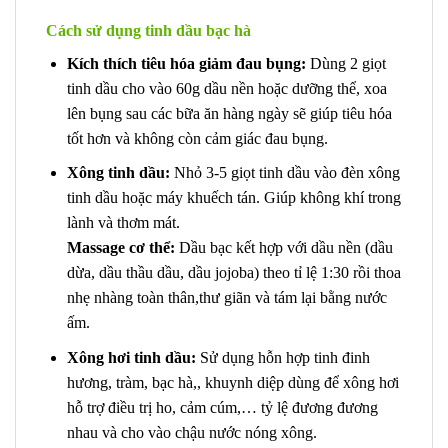
Cách sử dụng tinh dầu bạc hà
Kích thích tiêu hóa giảm đau bụng:
Dùng 2 giọt
tinh dầu cho vào 60g dầu nền hoặc dưỡng thể, xoa
lên bụng sau các bữa ăn hàng ngày sẽ giúp tiêu hóa
tốt hơn và không còn cảm giác đau bụng.
Xông tinh dầu:
Nhỏ 3-5 giọt tinh dầu vào đèn xông
tinh dầu hoặc máy khuếch tán. Giúp không khí trong
lành và thơm mát.
Massage cơ thể:
Dầu bạc kết hợp với dầu nền (dầu
dừa, dầu thầu dầu, dầu jojoba) theo tỉ lệ 1:30 rồi thoa
nhẹ nhàng toàn thân,thư giãn và tám lại bằng nước
ấm.
Xông hơi tinh dầu:
Sử dụng hỗn hợp tinh đinh
hương, tràm, bạc hà,, khuynh diệp dùng để xông hơi
hỗ trợ điều trị ho, cảm cúm,… tỷ lệ đương đương
nhau và cho vào chậu nước nóng xông.