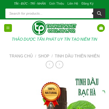
Skip
Giới Thiệu
Liên Hệ
Đăng Ký
TÍN - ĐỨC - TRÍ - NHÂN
to
Tìm
kiếm
content
sản
phẩm
THẢO DƯỢC TẤN PHÁT UY TÍN TẠO NIÊM TIN
TRANG CHỦ
/
SHOP
/
TINH DẦU THIÊN NHIÊN