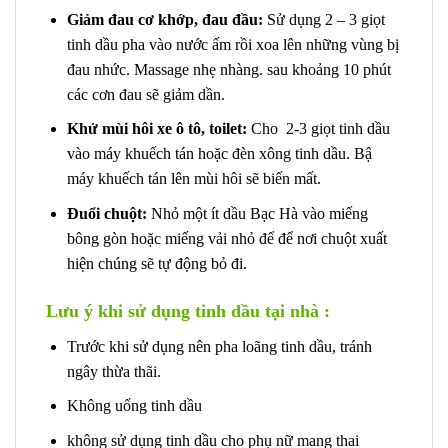
Giảm đau cơ khớp, đau đầu:
Sử dụng 2 – 3 giọt
tinh dầu pha vào nước ấm rồi xoa lên những vùng bị
đau nhức. Massage nhẹ nhàng. sau khoảng 10 phút
các cơn đau sẽ giảm dần.
Khử mùi hôi xe ô tô, toilet:
Cho 2-3 giọt tinh dầu
vào máy khuếch tán hoặc đèn xông tinh dầu. Bậ
máy khuếch tán lên mùi hôi sẽ biến mất.
Đuổi chuột:
Nhỏ một ít dầu Bạc Hà vào miếng
bông gòn hoặc miếng vải nhỏ để để nơi chuột xuất
hiện chúng sẽ tự động bỏ đi.
Lưu ý khi sử dụng tinh dầu tại nhà :
Trước khi sử dụng nên pha loãng tinh dầu, tránh
ngây thừa thãi.
Không uống tinh dầu
không sử dụng tinh dầu cho phụ nữ mang thai