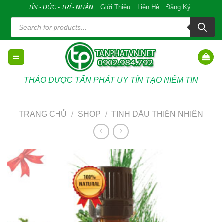
Skip
Giới Thiệu
Liên Hệ
Đăng Ký
TÍN - ĐỨC - TRÍ - NHÂN
to
Tìm
kiếm
content
sản
phẩm
THẢO DƯỢC TẤN PHÁT UY TÍN TẠO NIÊM TIN
TRANG CHỦ
/
SHOP
/
TINH DẦU THIÊN NHIÊN