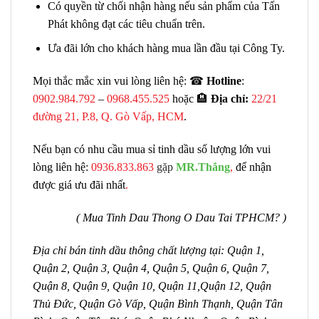
Có quyền từ chối nhận hàng nếu sản phẩm của Tấn
Phát không đạt các tiêu chuẩn trên.
Ưa đãi lớn cho khách hàng mua lần đầu tại Công Ty.
Mọi thắc mắc xin vui lòng liên hệ: ☎
Hotline
:
0902.984.792
–
0968.455.525
hoặc 🏨
Địa chỉ:
22/21
đường 21, P.8, Q. Gò Vấp, HCM
.
Nếu bạn có nhu cầu mua sỉ tinh dầu số lượng lớn vui
lòng liên hệ:
0936.833.863
gặp
MR.Thắng
,
để nhận
được giá ưu đãi nhất
.
( Mua Tinh Dau Thong O Dau Tai TPHCM? )
Địa chỉ bán tinh dầu thông chất lượng tại: Quận 1,
Quận 2, Quận 3, Quận 4, Quận 5, Quận 6, Quận 7,
Quận 8, Quận 9, Quận 10, Quận 11,Quận 12, Quận
Thủ Đức, Quận Gò Vấp, Quận Bình Thạnh, Quận Tân