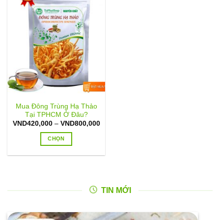
Mua Đông Trùng Hạ Thảo
Tại TPHCM Ở Đâu?
Khoảng
VND
420,000
–
VND
800,000
giá:
từ
CHỌN
VND420,000
đến
Sản
VND800,000
phẩm
này
có
TIN MỚI
nhiều
biến
thể.