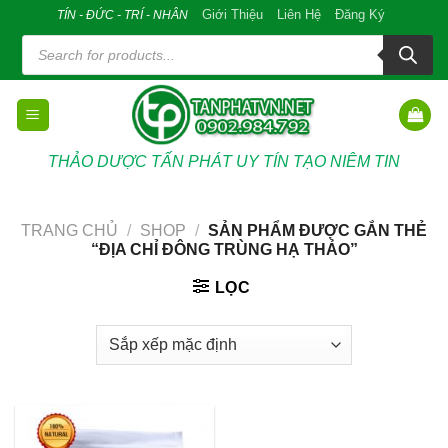
Skip
Giới Thiệu
Liên Hệ
Đăng Ký
TÍN - ĐỨC - TRÍ - NHÂN
to
Tìm
kiếm
content
sản
phẩm
THẢO DƯỢC TẤN PHÁT UY TÍN TẠO NIÊM TIN
TRANG CHỦ
/
SHOP
/
SẢN PHẨM ĐƯỢC GẮN THẺ
“ĐỊA CHỈ ĐÔNG TRÙNG HẠ THẢO”
LỌC