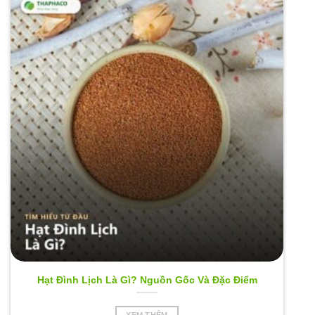
Các
tùy
chọn
có
thể
được
chọn
trên
trang
sản
phẩm
Hạt Đình Lịch Là Gì? Nguồn Gốc Và Đặc Điểm
XEM THÊM