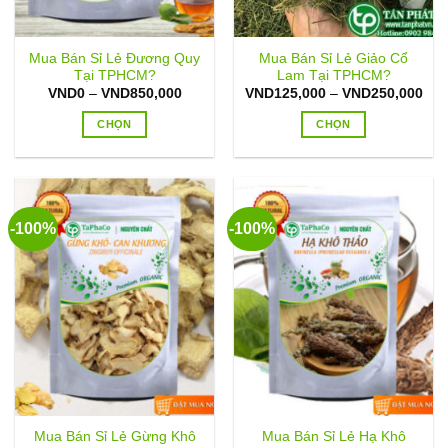
thể
thể
được
được
chọn
chọn
Mua Bán Sỉ Lẻ Đương Quy
Mua Bán Sỉ Lẻ Giảo Cổ
trên
trên
Tại TPHCM?
Lam Tại TPHCM?
trang
trang
Khoảng
Kho
VND
0
–
VND
850,000
VND
125,000
–
VND
250,000
sản
sản
giá:
giá:
từ
từ
CHỌN
CHỌN
phẩm
phẩm
VND0
VND
đến
đến
Sản
Sản
VND850,000
VND
phẩm
phẩm
này
này
có
có
-100%
-100%
nhiều
nhiều
biến
biến
thể.
thể.
Các
Các
tùy
tùy
chọn
chọn
có
có
thể
thể
được
được
chọn
chọn
Mua Bán Sỉ Lẻ Gừng Khô
Mua Bán Sỉ Lẻ Hạ Khô
trên
trên