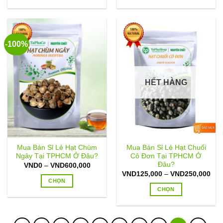
đến
đến
Sản
Sản
VND450,000
VND
phẩm
phẩm
này
này
có
có
-100%
nhiều
nhiều
biến
biến
thể.
thể.
Các
Các
HẾT HÀNG
tùy
tùy
chọn
chọn
có
có
thể
thể
được
được
chọn
chọn
Mua Bán Sỉ Lẻ Hạt Chùm
Mua Bán Sỉ Lẻ Hạt Chuối
trên
trên
Ngây Tại TPHCM Ở Đâu?
Cô Đơn Tại TPHCM Ở
trang
trang
Đâu?
Khoảng
VND
0
–
VND
600,000
sản
sản
giá:
Kho
VND
125,000
–
VND
250,000
từ
giá:
CHỌN
phẩm
phẩm
VND0
từ
CHỌN
đến
Sản
VND
VND600,000
đến
Sản
phẩm
VND
phẩm
này
này