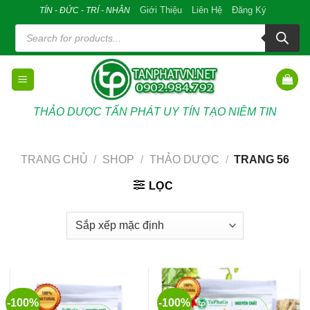
Skip
Giới Thiệu
Liên Hệ
Đăng Ký
TÍN - ĐỨC - TRÍ - NHÂN
to
Tìm
kiếm
content
sản
phẩm
THẢO DƯỢC TẤN PHÁT UY TÍN TẠO NIÊM TIN
TRANG CHỦ
/
SHOP
/
THẢO DƯỢC
/
TRANG 56
LỌC
-100%
-100%