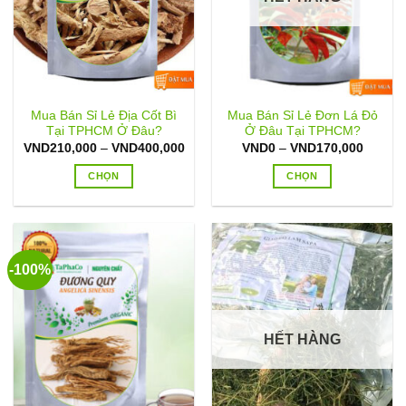
tùy
tùy
chọn
chọn
có
có
thể
thể
được
được
chọn
chọn
Mua Bán Sỉ Lẻ Địa Cốt Bì
Mua Bán Sỉ Lẻ Đơn Lá Đỏ
trên
trên
Tại TPHCM Ở Đâu?
Ở Đâu Tại TPHCM?
trang
trang
Khoảng
Khoản
VND
210,000
–
VND
400,000
VND
0
–
VND
170,000
sản
sản
giá:
giá:
từ
từ
CHỌN
CHỌN
phẩm
phẩm
VND210,000
VND0
đến
đến
Sản
Sản
VND400,000
VND17
phẩm
phẩm
này
này
có
có
-100%
nhiều
nhiều
biến
biến
thể.
thể.
Các
Các
HẾT HÀNG
tùy
tùy
chọn
chọn
có
có