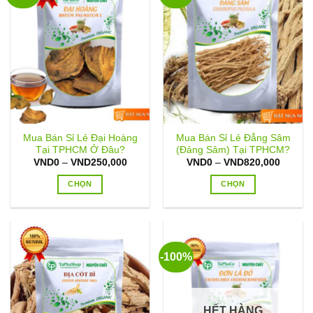
Mua Bán Sỉ Lẻ Đại Hoàng
Mua Bán Sỉ Lẻ Đẳng Sâm
Tại TPHCM Ở Đâu?
(Đảng Sâm) Tại TPHCM?
Khoảng
Khoản
VND
0
–
VND
250,000
VND
0
–
VND
820,000
giá:
giá:
từ
từ
CHỌN
CHỌN
VND0
VND0
đến
đến
Sản
Sản
VND250,000
VND82
phẩm
phẩm
này
này
có
có
-100%
nhiều
nhiều
biến
biến
thể.
thể.
Các
Các
HẾT HÀNG