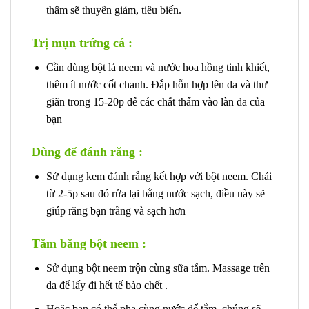
thâm sẽ thuyên giảm, tiêu biến.
Trị mụn trứng cá :
Cần dùng bột lá neem và nước hoa hồng tinh khiết,
thêm ít nước cốt chanh. Đắp hỗn hợp lên da và thư
giãn trong 15-20p để các chất thấm vào làn da của
bạn
Dùng để đánh răng :
Sử dụng kem đánh rắng kết hợp với bột neem. Chải
từ 2-5p sau đó rửa lại bằng nước sạch, điều này sẽ
giúp răng bạn trắng và sạch hơn
Tắm bằng bột neem :
Sử dụng bột neem trộn cùng sữa tắm. Massage trên
da để lấy đi hết tế bào chết .
Hoặc bạn có thể pha cùng nước để tắm, chúng sẽ