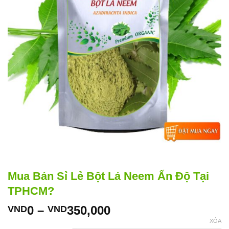
Mua Bán Sỉ Lẻ Bột Lá Neem Ấn Độ Tại
TPHCM?
Khoảng
0
–
350,000
VND
VND
giá:
XÓA