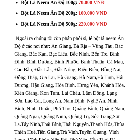
Bột Lá Neem Ấn Độ 100g:
70.000 VNĐ
Bột Lá Neem Ấn Độ 200g:
100.000 VNĐ
Bột Lá Neem Ấn Độ 500g:
220.000 VNĐ
Ngoài ra chúng tôi còn phân phối sỉ, lẻ bột lá neem Ấn
Độ ở các nơi như: An Giang, Bà Rịa – Vũng Tàu, Bắc
Giang, Bắc Kạn, Bạc Liêu, Bắc Ninh, Bến Tre, Bình
Định, Bình Dương, Bình Phước, Bình Thuận, Cà Mau,
Cao Bằn, Đắk Lắk, Đắk Nông, Điện Biên, Đồng Nai,
Đồng Tháp, Gia Lai, Hà Giang, Hà Nam,Hà Tĩnh, Hải
Dương, Hậu Giang, Hòa Bình, Hưng Yên, Khánh Hòa,
Kiên Giang, Kon Tum, Lai Châu, Lâm Đồng, Lạng
Sơn, Lào Cai, Long An, Nam Định, Nghệ An, Ninh
Bình, Ninh Thuận, Phú Thọ, Quảng Bình, Quảng Nam,
Quảng Ngãi, Quảng Ninh, Quảng Trị, Sóc Trăng,Sơn
La,Tây Ninh,Thái Bình,Thái Nguyên,Thanh Hóa,Thừa
Thiên Huế,Tiền Giang,Trà Vinh,Tuyên Quang, Vĩnh
Long, Vĩnh Phúc, Yên Bái, Phú Yên, Cần Thơ, Đà