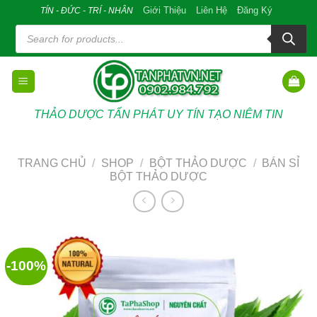
Skip
Giới Thiệu
Liên Hệ
Đăng Ký
TÍN - ĐỨC - TRÍ - NHÂN
to
Tìm
kiếm
content
sản
phẩm
THẢO DƯỢC TẤN PHÁT UY TÍN TẠO NIÊM TIN
TRANG CHỦ
/
SHOP
/
BỘT THẢO DƯỢC
/
BÁN SỈ
BỘT THẢO DƯỢC
-100%