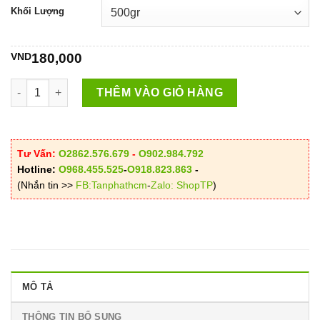
từ
Khối Lượng
VND0
đến
VND350,000
VND
180,000
Mua Bán Sỉ Lẻ Bột Lá Neem Ấn Độ Tại TPHCM? số lượng
THÊM VÀO GIỎ HÀNG
Tư Vấn:
O2862.576.679
-
O902.984.792
Hotline:
O968.455.525
-
O918.823.863
-
(Nhắn tin >>
FB:Tanphathcm
-
Zalo: ShopTP
)
MÔ TẢ
THÔNG TIN BỔ SUNG