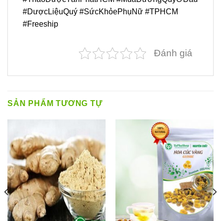
#DượcLiệuQuý #SứcKhỏePhụNữ #TPHCM
#Freeship
Đánh giá
SẢN PHẨM TƯƠNG TỰ