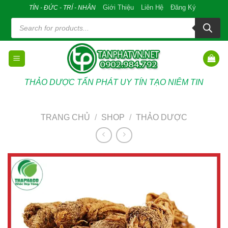
Skip
Giới Thiệu
Liên Hệ
Đăng Ký
TÍN - ĐỨC - TRÍ - NHÂN
to
Tìm
kiếm
content
sản
phẩm
THẢO DƯỢC TẤN PHÁT UY TÍN TẠO NIÊM TIN
TRANG CHỦ
/
SHOP
/
THẢO DƯỢC