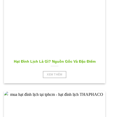
trang
sản
phẩm
Hạt Đình Lịch Là Gì? Nguồn Gốc Và Đặc Điểm
XEM THÊM