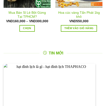
Mua Bán Sỉ Lẻ Bột Gừng
Hoa cúc vàng Tấn Phát 1kg
Tại TPHCM?
khô
Khoảng
VND
160,000
–
VND
300,000
VND
550,000
giá:
từ
CHỌN
THÊM VÀO GIỎ HÀNG
VND160,000
đến
Sản
VND300,000
phẩm
này
có
TIN MỚI
nhiều
biến
thể.
Các
tùy
chọn
có
thể
được
chọn
trên