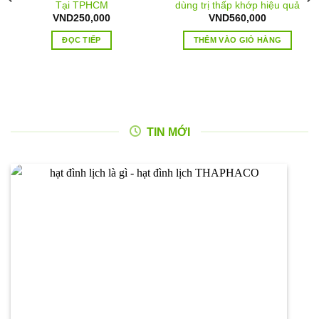
Tại TPHCM
dùng trị thấp khớp hiệu quả
á
VND
250,000
VND
560,000
n
ĐỌC TIẾP
THÊM VÀO GIỎ HÀNG
D250,000.
TIN MỚI