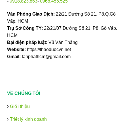
-
0918.823.863
-
0968.455.525
Văn Phòng Giao Dịch:
22/21 Đường Số 21, P8,Q.Gò
Vấp, HCM
Trụ Sở Công TY
: 22/21/07 Đường Số 21, P8, Gò Vấp,
HCM
Đại diện pháp luật:
Vũ Văn Thắng
Website:
https://thaoduocvn.net
Gmail:
tanphathcm@gmail.com
VỀ CHÚNG TÔI
Giới thiệu
Triết lý kinh doanh