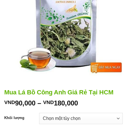
Mua Lá Bồ Công Anh Giá Rẻ Tại HCM
Khoảng
90,000
–
180,000
VND
VND
giá:
từ
Khối lượng
VND90,000