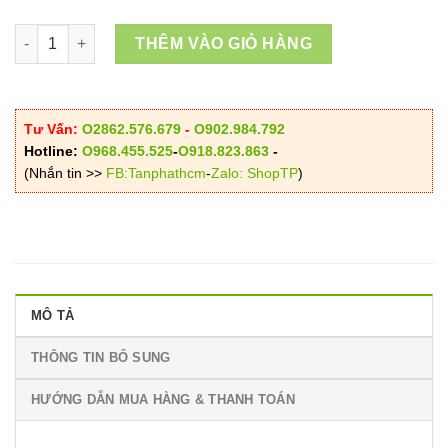
đến
VND180,000
Mua Lá Bồ Công Anh Giá Rẻ Tại HCM số lượng
THÊM VÀO GIỎ HÀNG
Tư Vấn:
O2862.576.679
-
O902.984.792
Hotline:
O968.455.525
-
O918.823.863
-
(Nhắn tin >>
FB:Tanphathcm
-
Zalo: ShopTP
)
MÔ TẢ
THÔNG TIN BỔ SUNG
HƯỚNG DẪN MUA HÀNG & THANH TOÁN