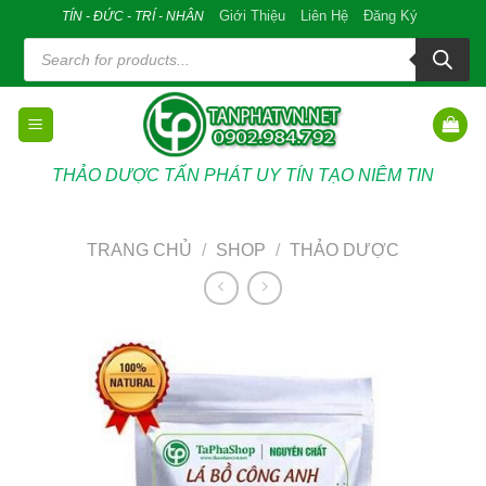
Skip
Giới Thiệu
Liên Hệ
Đăng Ký
TÍN - ĐỨC - TRÍ - NHÂN
to
Tìm
kiếm
content
sản
phẩm
THẢO DƯỢC TẤN PHÁT UY TÍN TẠO NIÊM TIN
TRANG CHỦ
/
SHOP
/
THẢO DƯỢC