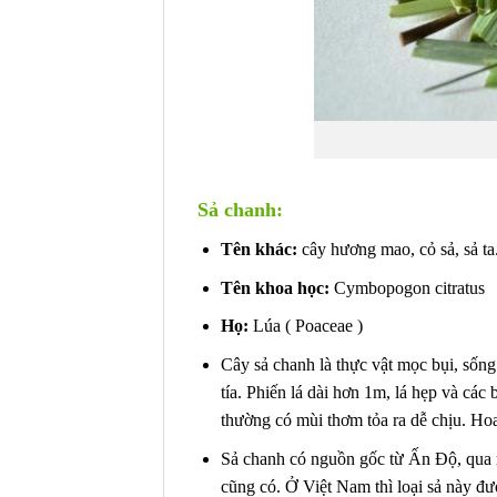
Sả chanh:
Tên khác:
cây hương mao, cỏ sả, sả ta
Tên khoa học:
Cymbopogon citratus
Họ:
Lúa ( Poaceae )
Cây sả chanh là thực vật mọc bụi, sốn
tía. Phiến lá dài hơn 1m, lá hẹp và các
thường có mùi thơm tỏa ra dễ chịu. H
Sả chanh có nguồn gốc từ Ấn Độ, qua 
cũng có. Ở Việt Nam thì loại sả này đ