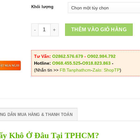
Khối lượng
Mua Lá Sả Sấy Khô Ở Đâu Tại TPHCM? số lượng
THÊM VÀO GIỎ HÀNG
Tư Vấn:
O2862.576.679
-
O902.984.792
Hotline:
O968.455.525
-
O918.823.863
-
(Nhắn tin >>
FB:Tanphathcm
-
Zalo: ShopTP
)
NG DẪN MUA HÀNG & THANH TOÁN
Sấy Khô Ở Đâu Tại TPHCM?