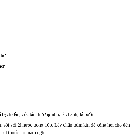
thư
mer
á bạch đàn, cúc tấn, hương nhu, lá chanh, lá bưởi.
n sôi với 2l nước trong 10p. Lấy chăn trùm kín để xông hơi cho đến
 bát thuốc rồi nằm nghỉ.