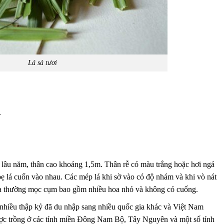
Lá sả tươi
.
g lâu năm, thân cao khoảng 1,5m. Thân rễ có màu trắng hoặc hơi ngả
 bẹ lá cuốn vào nhau. Các mép lá khi sờ vào có độ nhám và khi vò nát
oa thường mọc cụm bao gồm nhiều hoa nhỏ và không có cuống.
nhiều thập kỷ đã du nhập sang nhiều quốc gia khác và Việt Nam
ược trồng ở các tỉnh miền Đông Nam Bộ, Tây Nguyên và một số tỉnh