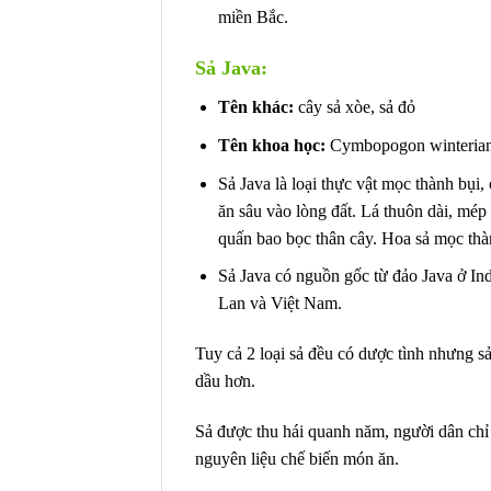
miền Bắc.
Sả Java:
Tên khác:
cây sả xòe, sả đỏ
Tên khoa học:
Cymbopogon winterianu
Sả Java là loại thực vật mọc thành bụi, 
ăn sâu vào lòng đất. Lá thuôn dài, mép
quấn bao bọc thân cây. Hoa sả mọc th
Sả Java có nguồn gốc từ đảo Java ở I
Lan và Việt Nam.
Tuy cả 2 loại sả đều có dược tình nhưng s
dầu hơn.
Sả được thu hái quanh năm, người dân chỉ t
nguyên liệu chế biến món ăn.