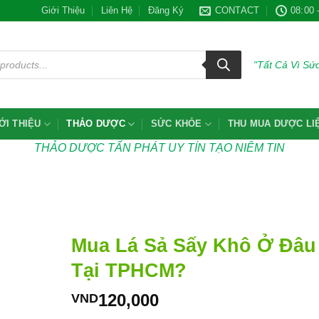
Giới Thiệu
Liên Hệ
Đăng Ký
CONTACT
08:00 
"Tất Cả Vì S
ỚI THIỆU
THẢO DƯỢC
SỨC KHỎE
THU MUA DƯỢC LI
THẢO DƯỢC TẤN PHÁT UY TÍN TẠO NIÊM TIN
Mua Lá Sả Sấy Khô Ở Đâu
Tại TPHCM?
120,000
VND