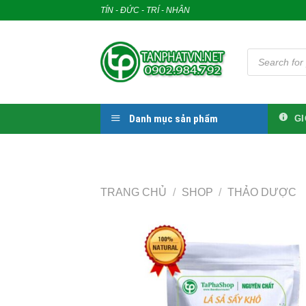
Skip
TÍN - ĐỨC - TRÍ - NHÂN
to
content
Tìm
kiếm
sản
phẩm
Danh mục sản phẩm
GI
TRANG CHỦ
/
SHOP
/
THẢO DƯỢC