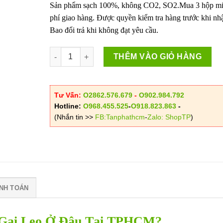
Sản phẩm sạch 100%, không CO2, SO2.Mua 3 hộp m
là:
tại
phí giao hàng. Được quyền kiểm tra hàng trước khi nh
VND300,000.
là:
Bao đổi trả khi không đạt yêu cầu.
VND250
Mua Cao Cà Gai Leo Ở Đâu Tại TPHCM? số lượng
THÊM VÀO GIỎ HÀNG
Tư Vấn:
O2862.576.679
-
O902.984.792
Hotline:
O968.455.525
-
O918.823.863
-
(Nhắn tin >>
FB:Tanphathcm
-
Zalo: ShopTP
)
NH TOÁN
Gai Leo Ở Đâu Tại TPHCM?