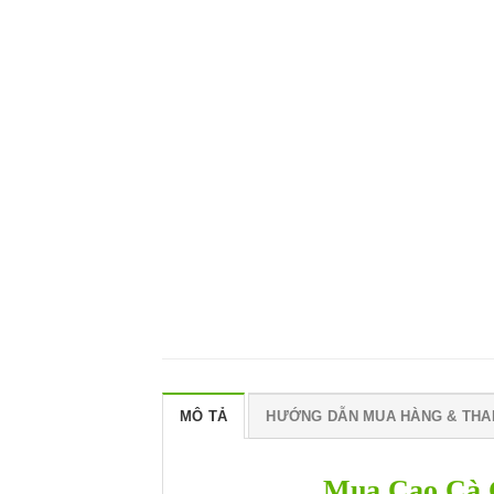
MÔ TẢ
HƯỚNG DẪN MUA HÀNG & THA
Mua Cao Cà 