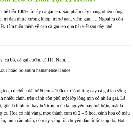
 chế bến 100% từ cây cà gai leo. Sản phẩm này mang nhiều công
ia, trị đau nhức xương khớp, trị xơ gan, viêm gan,…. Ngoài ra còn
t. Tìm hiểu thêm về cao cà gai leo qua bài viết sau đây nhé
dây, cà bồ, cà gai cườm, cà Hải Nam,…
Lour hoặc Solanum hainanense Hance
ạng leo, có chiều dài từ 60cm – 100cm. Có những cây cà gai leo sống
h nhiều cành, trên cành còn phủ một lớp lông mịn có nhiều gai. Lá
 gốc lá hình rìu hay hơi tròn, mép lá nguyên hay hơi lượn, mặt lá
ng tơ. Hoa có nhị vàng, mọc thành cụm từ 2 – 5 hoa, cánh hoa có màu
àu, hình cầu nhẵn, có mày vàng rồi chuyển dần từ từ sang đỏ. Hạt