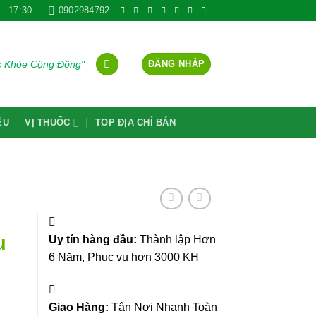
 - 17:30
0902984792
ĐĂNG NHẬP
ức Khỏe Cộng Đồng"
ỆU
VỊ THUỐC
TOP ĐỊA CHỈ BÁN
u
Uy tín hàng đầu:
Thành lập Hơn
6 Năm, Phục vụ hơn 3000 KH
Giao Hàng:
Tận Nơi Nhanh Toàn