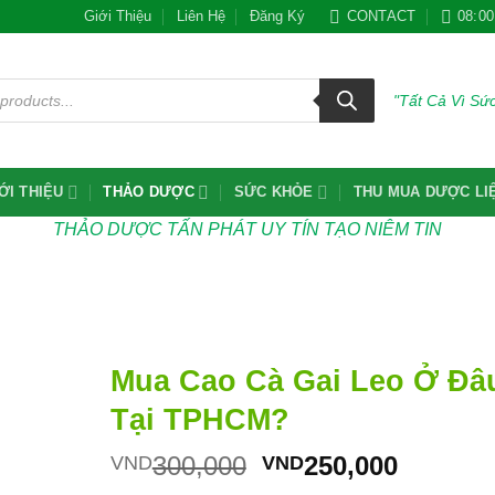
Giới Thiệu
Liên Hệ
Đăng Ký
CONTACT
08:00
"Tất Cả Vì S
ỚI THIỆU
THẢO DƯỢC
SỨC KHỎE
THU MUA DƯỢC LI
THẢO DƯỢC TẤN PHÁT UY TÍN TẠO NIÊM TIN
Mua Cao Cà Gai Leo Ở Đâ
Tại TPHCM?
Giá
Giá
300,000
250,000
VND
VND
gốc
hiện