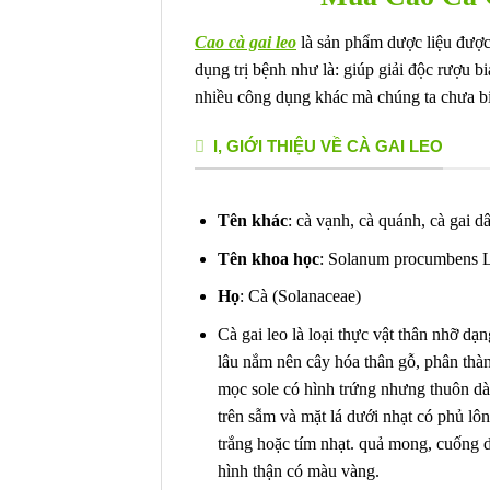
Cao cà gai leo
là sản phẩm dược liệu được
dụng trị bệnh như là: giúp giải độc rượu b
nhiều công dụng khác mà chúng ta chưa biế
I, GIỚI THIỆU VỀ CÀ GAI LEO
Tên khác
: cà vạnh, cà quánh, cà gai 
Tên khoa học
: Solanum procumbens 
Họ
: Cà (Solanaceae)
Cà gai leo là loại thực vật thân nhỡ d
lâu nắm nên cây hóa thân gỗ, phân thàn
mọc sole có hình trứng nhưng thuôn dài,
trên sẫm và mặt lá dưới nhạt có phủ lô
trắng hoặc tím nhạt. quả mong, cuống d
hình thận có màu vàng.