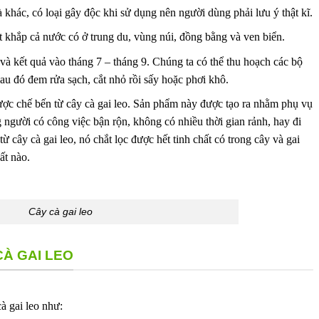
cà khác, có loại gây độc khi sử dụng nên người dùng phải lưu ý thật kĩ.
t khắp cả nước có ở trung du, vùng núi, đồng bằng và ven biển.
 và kết quả vào tháng 7 – tháng 9. Chúng ta có thể thu hoạch các bộ
au đó đem rửa sạch, cắt nhỏ rồi sấy hoặc phơi khô.
ược chế bến từ cây cà gai leo. Sản phẩm này được tạo ra nhằm phụ vụ
người có công việc bận rộn, không có nhiều thời gian rảnh, hay đi
ừ cây cà gai leo, nó chắt lọc được hết tinh chất có trong cây và gai
ất nào.
Cây cà gai leo
CÀ GAI LEO
à gai leo như: