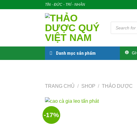
Skip
TÍN - ĐỨC - TRÍ - NHÂN
to
content
Tìm
kiếm
sản
phẩm
Danh mục sản phẩm
GI
TRANG CHỦ
/
SHOP
/
THẢO DƯỢC
-17%