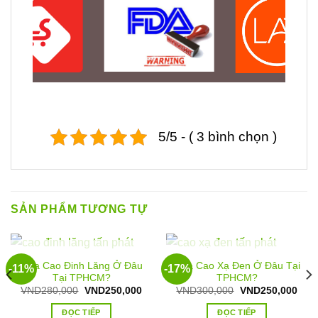
5/5 - ( 3 bình chọn )
SẢN PHẨM TƯƠNG TỰ
HẾT HÀNG
HẾT HÀNG
Mua Cao Đinh Lăng Ở Đâu
Mua Cao Xạ Đen Ở Đâu Tại
-11%
-17%
Tại TPHCM?
TPHCM?
Giá
Giá
Giá
Giá
VND
280,000
VND
250,000
VND
300,000
VND
250,000
gốc
hiện
gốc
hiện
là:
tại
là:
tại
ĐỌC TIẾP
ĐỌC TIẾP
VND280,000.
là:
VND300,000.
là: