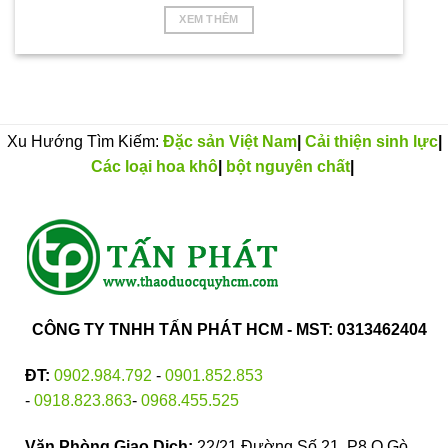
XEM THÊM
Xu Hướng Tìm Kiếm:
Đặc sản Việt Nam
|
Cải thiện sinh lực
|
Các loại hoa khô
|
bột nguyên chất
|
CÔNG TY TNHH TẤN PHÁT HCM - MST: 0313462404
ĐT:
0902.984.792
-
0901.852.853
-
0918.823.863
-
0968.455.525
Văn Phòng Giao Dịch:
22/21 Đường Số 21, P8,Q.Gò