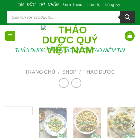
Skip
Giới Thiệu
Liên Hệ
Đăng Ký
TÍN - ĐỨC - TRÍ - NHÂN
to
Tìm
kiếm
content
sản
phẩm
THẢO DƯỢC TẤN PHÁT UY TÍN TẠO NIÊM TIN
TRANG CHỦ
/
SHOP
/
THẢO DƯỢC