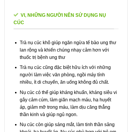
VI, NHỮNG NGƯỜI NÊN SỬ DỤNG NỤ
CÚC
Trà nụ cúc khô giúp ngăn ngừa tế bào ung thư
lan rộng và khiến chúng nhạy cảm hơn với
thuốc trị bệnh ung thư
Trà nụ cúc cũng đặc biệt hữu ích với những
người làm việc văn phòng, ngồi máy tính
nhiều, ít di chuyển, ăn uống không đủ chất.
Nụ cúc có thể giúp kháng khuẩn, kháng siêu vi
gây cảm cúm, làm giãn mạch máu, hạ huyết
áp, giảm mỡ trong máu, làm dịu căng thẳng
thần kinh và giúp ngủ ngon.
Nụ cúc còn giúp sáng mắt, làm tinh thần sảng
khoái, hạ huyết áp. Nụ cúc phù hợp với trẻ em