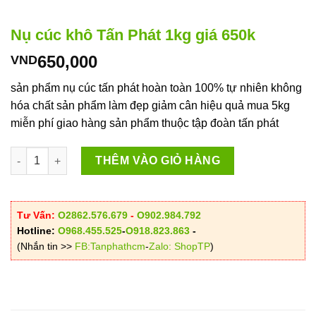
Nụ cúc khô Tấn Phát 1kg giá 650k
650,000
VND
sản phẩm nụ cúc tấn phát hoàn toàn 100% tự nhiên không
hóa chất sản phẩm làm đẹp giảm cân hiệu quả mua 5kg
miễn phí giao hàng sản phẩm thuộc tập đoàn tấn phát
Nụ cúc khô Tấn Phát 1kg giá 650k số lượng
THÊM VÀO GIỎ HÀNG
Tư Vấn:
O2862.576.679
-
O902.984.792
Hotline:
O968.455.525
-
O918.823.863
-
(Nhắn tin >>
FB:Tanphathcm
-
Zalo: ShopTP
)