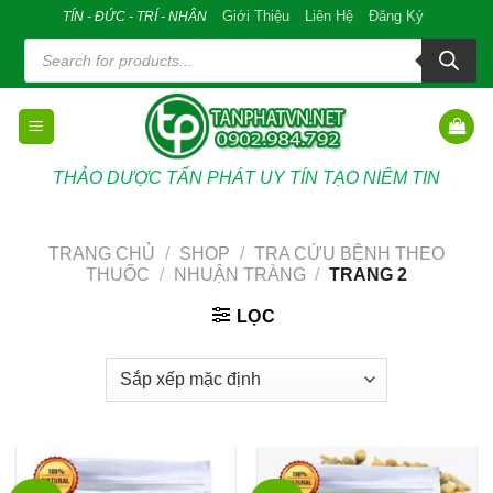
Skip
Giới Thiệu
Liên Hệ
Đăng Ký
TÍN - ĐỨC - TRÍ - NHÂN
to
Tìm
kiếm
content
sản
phẩm
THẢO DƯỢC TẤN PHÁT UY TÍN TẠO NIÊM TIN
TRANG CHỦ
/
SHOP
/
TRA CỨU BỆNH THEO
THUỐC
/
NHUẬN TRÀNG
/
TRANG 2
LỌC