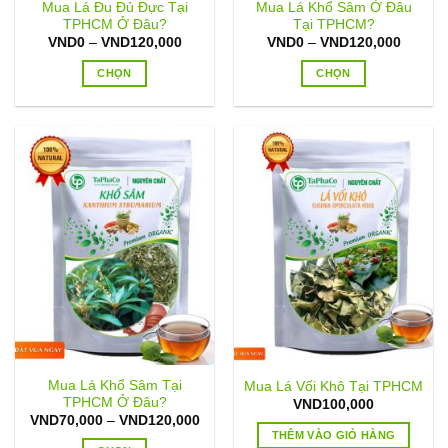
Mua Lá Đu Đủ Đực Tại
Mua Lá Khổ Sâm Ở Đâu
trên
trên
TPHCM Ở Đâu?
Tại TPHCM?
trang
trang
Khoảng
Khoản
VND
0
–
VND
120,000
VND
0
–
VND
120,000
sản
sản
giá:
giá:
từ
từ
CHỌN
CHỌN
phẩm
phẩm
VND0
VND0
đến
đến
Sản
Sản
VND120,000
VND12
phẩm
phẩm
này
này
có
có
nhiều
nhiều
biến
biến
thể.
thể.
Các
Các
tùy
tùy
chọn
chọn
có
có
thể
thể
được
được
chọn
chọn
Mua Lá Khổ Sâm Tại
Mua Lá Vối Khô Tại TPHCM
trên
trên
TPHCM Ở Đâu?
VND
100,000
trang
trang
Khoảng
VND
70,000
–
VND
120,000
sản
sản
giá:
THÊM VÀO GIỎ HÀNG
từ