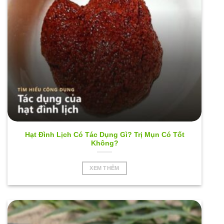
Hạt Đình Lịch Có Tác Dụng Gì? Trị Mụn Có Tốt
Không?
XEM THÊM