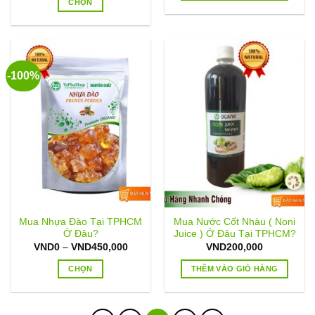
CHỌN
phẩm
phẩm
VND70,000
đến
Sản
VND120,000
phẩm
này
có
-100%
nhiều
biến
thể.
Các
tùy
chọn
có
thể
được
chọn
Mua Nhựa Đào Tại TPHCM
Mua Nước Cốt Nhàu ( Noni
trên
Ở Đâu?
Juice ) Ở Đâu Tại TPHCM?
trang
Khoảng
VND
0
–
VND
450,000
VND
200,000
sản
giá:
từ
CHỌN
THÊM VÀO GIỎ HÀNG
phẩm
VND0
đến
Sản
VND450,000
phẩm
này