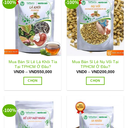
-100%
-100%
Mua Bán Sỉ Lẻ Lá Khôi Tía
Mua Bán Sỉ Lẻ Nụ Vối Tại
Tại TPHCM Ở Đâu?
TPHCM Ở Đâu?
Khoảng
Khoản
VND
0
–
VND
550,000
VND
0
–
VND
200,000
giá:
giá:
từ
từ
CHỌN
CHỌN
VND0
VND0
đến
đến
Sản
Sản
VND550,000
VND20
phẩm
phẩm
này
này
có
có
-100%
nhiều
nhiều
biến
biến
thể.
thể.