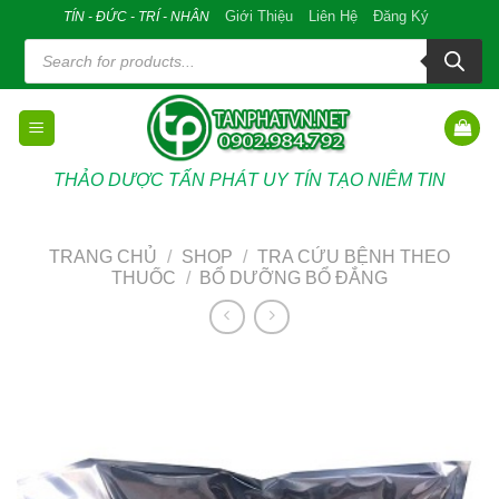
Skip
Giới Thiệu
Liên Hệ
Đăng Ký
TÍN - ĐỨC - TRÍ - NHÂN
to
Tìm
kiếm
content
sản
phẩm
THẢO DƯỢC TẤN PHÁT UY TÍN TẠO NIÊM TIN
TRANG CHỦ
/
SHOP
/
TRA CỨU BỆNH THEO
THUỐC
/
BỔ DƯỠNG BỔ ĐẮNG