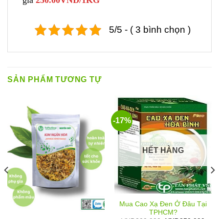
5/5 - ( 3 bình chọn )
SẢN PHẨM TƯƠNG TỰ
-17%
HẾT HÀNG
Mua Cao Xạ Đen Ở Đâu Tại
TPHCM?