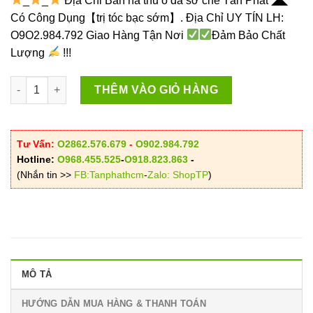
_
_
Địa Chỉ Bán hà thủ ô đã sơ chế Tấn Phát ◢◣
Có Công Dụng【trị tóc bạc sớm】. Địa Chỉ UY TÍN LH:
O9O2.984.792 Giao Hàng Tận Nơi
Đảm Bảo Chất
Lượng
!!!
Hà thủ ô đã chế công dụng, cách dùng giúp bổ máu hiệu quả 
THÊM VÀO GIỎ HÀNG
Tư Vấn:
O2862.576.679
-
O902.984.792
Hotline:
O968.455.525
-
O918.823.863
-
(Nhắn tin >>
FB:Tanphathcm
-
Zalo: ShopTP
)
MÔ TẢ
HƯỚNG DẪN MUA HÀNG & THANH TOÁN