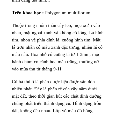
măn đăng tua linh…
Trên khoa học :
Polygonum multiflorum
Thuộc trong nhóm thân cây leo, mọc xoắn vào
nhau, mặt ngoài xanh và không có lông. Lá hình
tim, nhọn về phía đỉnh lá, cuống hình tim. Mặt
lá trơn nhẵn có màu xanh đặc trưng, nhiều lá có
màu nâu. Hoa nhỏ có cuống lá từ 1-3mm, mọc
hành chùm có cánh hoa màu trắng, thường nở
vào mùa thu từ tháng 9-11
Củ hà thủ ô là phần dược liệu được săn đón
nhiều nhất. Đây là phẩn rễ của cây nằm dưới
mặt đất, theo thời gian hút các chất dinh dưỡng
chúng phát triển thành dạng củ. Hình dạng tròn
dài, không đều nhau. Lớp vỏ màu đỏ hồng,