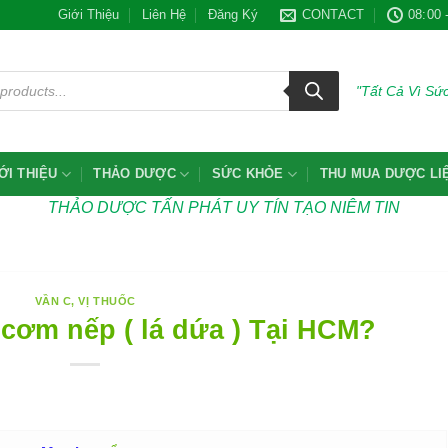
Giới Thiệu
Liên Hệ
Đăng Ký
CONTACT
08:00 
"Tất Cả Vì S
ỚI THIỆU
THẢO DƯỢC
SỨC KHỎE
THU MUA DƯỢC LI
THẢO DƯỢC TẤN PHÁT UY TÍN TẠO NIÊM TIN
VẦN C
,
VỊ THUỐC
cơm nếp ( lá dứa ) Tại HCM?