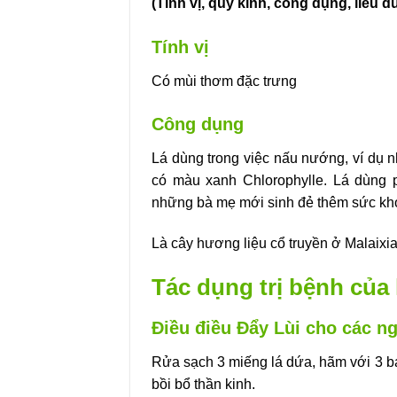
(Tính vị, quy kinh, công dụng, liều d
Tính vị
Có mùi thơm đặc trưng
Công dụng
Lá dùng trong việc nấu nướng, ví dụ
có màu xanh Chlorophylle. Lá dùng 
những bà mẹ mới sinh đẻ thêm sức kho
Là cây hương liệu cổ truyền ở Malaixi
Tác dụng trị bệnh của 
Điều điều Đẩy Lùi cho các n
Rửa sạch 3 miếng lá dứa, hãm với 3 bá
bồi bổ thần kinh.