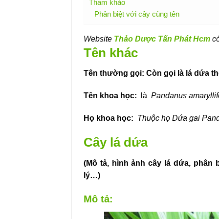
Tham khảo
Phân biệt với cây cùng tên
Website
Thảo Dược Tấn Phát Hcm
có
Tên khác
Tên thường gọi: Còn gọi là lá dứa t
Tên khoa học:
là
Pandanus amaryllif
Họ khoa học:
Thuộc họ Dứa gai Pan
Cây lá dứa
(Mô tả, hình ảnh cây lá dứa, phân 
lý…)
Mô tả: