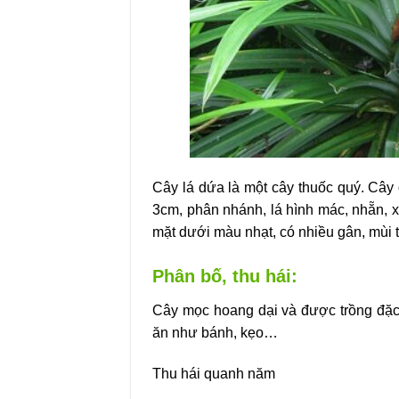
Cây lá dứa là một cây thuốc quý. Cây 
3cm, phân nhánh, lá hình mác, nhẵn, 
mặt dưới màu nhạt, có nhiều gân, mùi
Phân bố, thu hái:
Cây mọc hoang dại và được trồng đặc b
ăn như bánh, kẹo…
Thu hái quanh năm