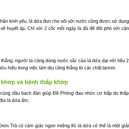
thần kinh yếu, lá dứa đun cho sôi với nước cũng được sử dụng
ề huyết áp. Chỉ với 2 cốc mỗi ngày là đủ để đối phó với căn
thẳng, người ta cũng dùng nước sắc của lá dứa dại với liều 2
ữu hiệu trong việc làm dịu căng thẳng từ các chất tannin.
c khớp và bệnh thấp khớp
n cùng dầu bạch đàn giúp Đề Phòng đau nhức cơ bắp do thấp
địa lá dứa ấm.
em Trả có cảm giác ngon miệng thì lá dứa có thể là một giải