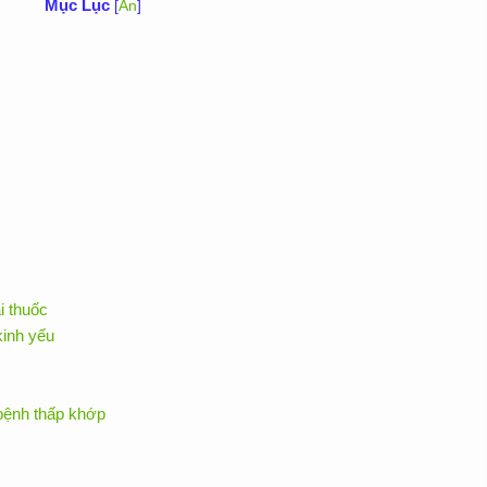
Mục Lục
[
Ẩn
]
i thuốc
kinh yếu
bệnh thấp khớp