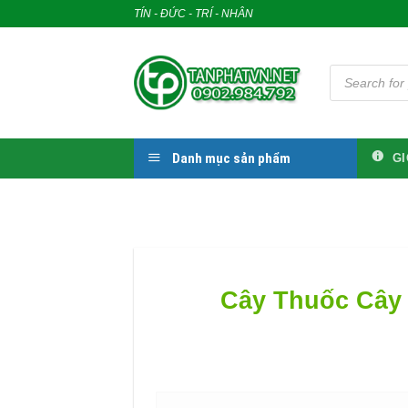
Skip
TÍN - ĐỨC - TRÍ - NHÂN
to
content
Tìm
kiếm
sản
phẩm
Danh mục sản phẩm
GI
Cây Thuốc Cây 