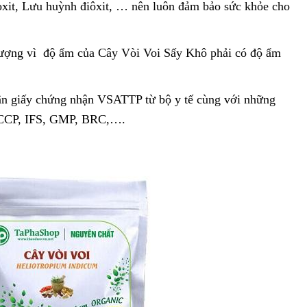
oxit, Lưu huỳnh điôxit, … nên luôn đảm bảo sức khỏe cho
lượng vì độ ẩm của Cây Vòi Voi Sấy Khô phải có độ ẩm
ận giấy chứng nhận VSATTP từ bộ y tế cùng với những
ACCP, IFS, GMP, BRC,….