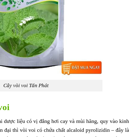
Cây vòi voi Tấn Phát
voi
oại dược liệu có vị đắng hơi cay và mùi hăng, quy vào kinh
n đại thì vòi voi có chứa chất alcaloid pyrolizidin – đây là