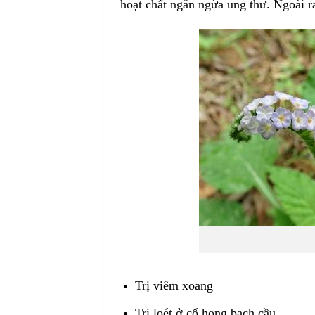
hoạt chất ngăn ngừa ung thư. Ngoài ra
Trị viêm xoang
Trị loét ở cổ họng bạch cầu