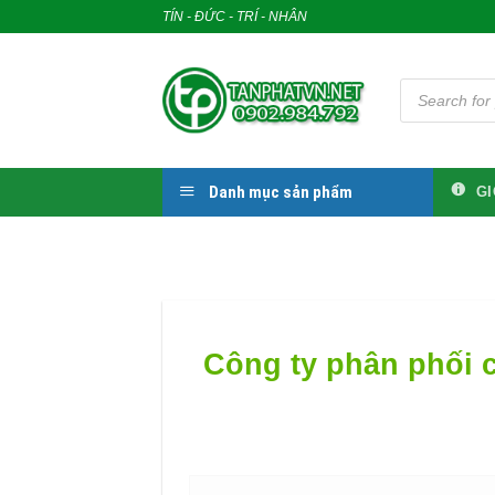
Skip
TÍN - ĐỨC - TRÍ - NHÂN
to
content
Tìm
kiếm
sản
phẩm
Danh mục sản phẩm
GI
Công ty phân phối c