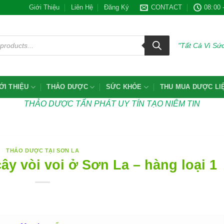
Giới Thiệu
Liên Hệ
Đăng Ký
CONTACT
08:00 
"Tất Cả Vì S
ỚI THIỆU
THẢO DƯỢC
SỨC KHỎE
THU MUA DƯỢC LI
THẢO DƯỢC TẤN PHÁT UY TÍN TẠO NIÊM TIN
THẢO DƯỢC TẠI SƠN LA
ây vòi voi ở Sơn La – hàng loại 1