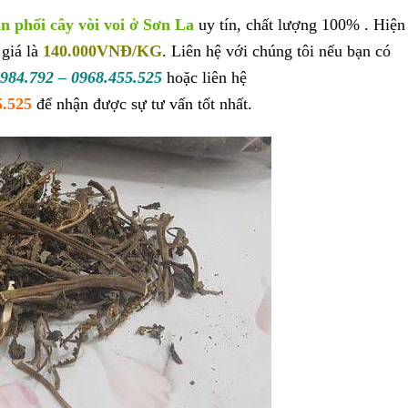
n phối cây vòi voi ở Sơn La
uy tín, chất lượng 100% . Hiện
 giá là
140.000VNĐ/KG
. Liên hệ với chúng tôi nếu bạn có
984.792 – 0968.455.525
hoặc liên hệ
5.525
để nhận được sự tư vấn tốt nhất.