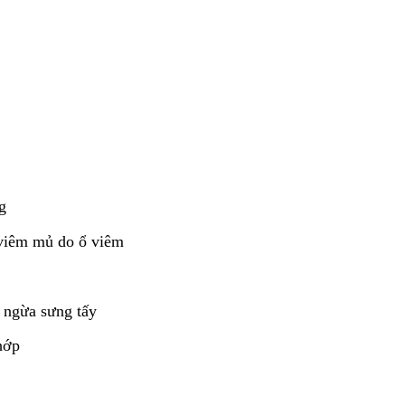
g
 viêm mủ do ổ viêm
 ngừa sưng tấy
hớp