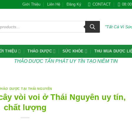
Giới Thiệu
Liên Hệ
Đăng Ký
CONTACT
08:00
"Tất Cả Vì S
ỚI THIỆU
THẢO DƯỢC
SỨC KHỎE
THU MUA DƯỢC LI
THẢO DƯỢC TẤN PHÁT UY TÍN TẠO NIÊM TIN
THẢO DƯỢC TẠI THÁI NGUYÊN
ây vòi voi ở Thái Nguyên uy tín,
chất lượng