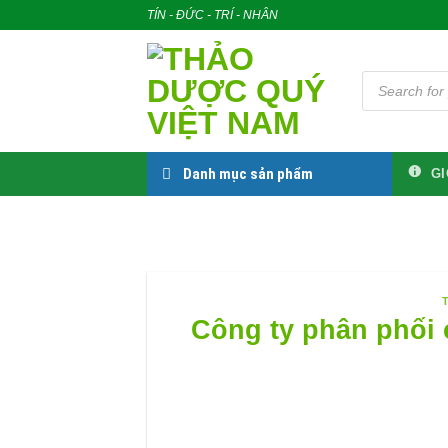
Skip
TÍN - ĐỨC - TRÍ - NHÂN
to
content
Tìm
kiếm
sản
phẩm
Danh mục sản phẩm
GI
Công ty phân phối c