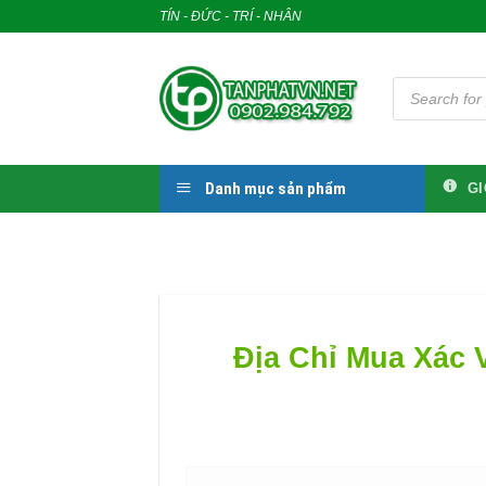
Skip
TÍN - ĐỨC - TRÍ - NHÂN
to
content
Tìm
kiếm
sản
phẩm
Danh mục sản phẩm
GI
Địa Chỉ Mua Xác