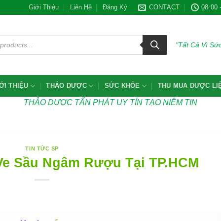
Giới Thiệu
Liên Hệ
Đăng Ký
CONTACT
08:00 
"Tất Cả Vì S
ỚI THIỆU
THẢO DƯỢC
SỨC KHỎE
THU MUA DƯỢC LI
THẢO DƯỢC TẤN PHÁT UY TÍN TẠO NIÊM TIN
TIN TỨC SP
 Ve Sầu Ngâm Rượu Tại TP.HCM