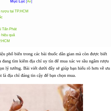
Mục Lục
[
Ẩn
]
m rượu tại TP.HCM
ốc
i Tấn Phát
 hiệu quả
TP.HCM
iệu phổ biến trong các bài thuốc dân gian mà còn được biết
ạn đang tìm kiếm địa chỉ uy tín để mua xác ve sầu ngâm rượu
ọn lý tưởng. Bài viết dưới đây sẽ giúp bạn hiểu rõ hơn về ưu
t là địa chỉ đáng tin cậy để bạn chọn mua.