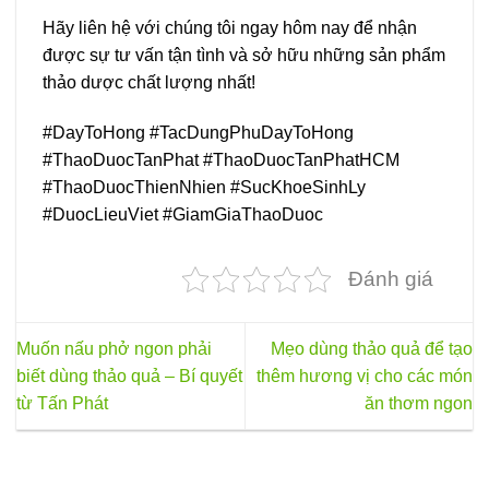
Hãy liên hệ với chúng tôi ngay hôm nay để nhận
được sự tư vấn tận tình và sở hữu những sản phẩm
thảo dược chất lượng nhất!
#DayToHong #TacDungPhuDayToHong
#ThaoDuocTanPhat #ThaoDuocTanPhatHCM
#ThaoDuocThienNhien #SucKhoeSinhLy
#DuocLieuViet #GiamGiaThaoDuoc
Đánh giá
Muốn nấu phở ngon phải
Mẹo dùng thảo quả để tạo
biết dùng thảo quả – Bí quyết
thêm hương vị cho các món
từ Tấn Phát
ăn thơm ngon