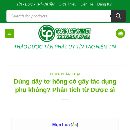
Skip
Giới Thiệu
Liên Hệ
Đăng Ký
TÍN - ĐỨC - TRÍ - NHÂN
to
Tìm
kiếm
content
sản
phẩm
THẢO DƯỢC TẤN PHÁT UY TÍN TẠO NIÊM TIN
CHƯA PHÂN LOẠI
Dùng dây tơ hồng có gây tác dụng
phụ không? Phân tích từ Dược sĩ
Mục Lục
[
Ẩn
]