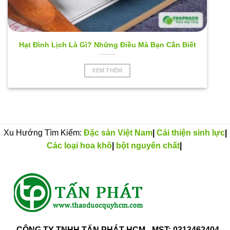
Hạt Đình Lịch Là Gì? Những Điều Mà Bạn Cần Biết
XEM THÊM
Xu Hướng Tìm Kiếm:
Đặc sản Việt Nam
|
Cải thiện sinh lực
|
Các loại hoa khô
|
bột nguyên chất
|
CÔNG TY TNHH TẤN PHÁT HCM - MST: 0313462404