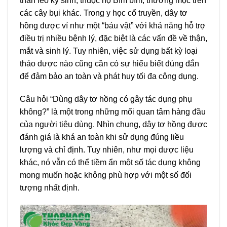
thân leo ký sinh, thuộc họ Bìm bìm, thường mọc trên
các cây bụi khác. Trong y học cổ truyền, dây tơ
hồng được ví như một “báu vật” với khả năng hỗ trợ
điều trị nhiều bệnh lý, đặc biệt là các vấn đề về thận,
mắt và sinh lý. Tuy nhiên, việc sử dụng bất kỳ loại
thảo dược nào cũng cần có sự hiểu biết đúng đắn
để đảm bảo an toàn và phát huy tối đa công dụng.
Câu hỏi “Dùng dây tơ hồng có gây tác dụng phụ
không?” là một trong những mối quan tâm hàng đầu
của người tiêu dùng. Nhìn chung, dây tơ hồng được
đánh giá là khá an toàn khi sử dụng đúng liều
lượng và chỉ định. Tuy nhiên, như mọi dược liệu
khác, nó vẫn có thể tiềm ẩn một số tác dụng không
mong muốn hoặc không phù hợp với một số đối
tượng nhất định.