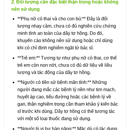
2. Đối tượng cần đặc biệt thận trọng hoặc không
nên sử dụng
**Phụ nữ có thai và cho con bú:** Đây là đối
tượng nhạy cảm, chưa có đủ nghiên cứu chứng
minh tính an toàn của dây tơ hồng. Do đó,
khuyến cáo không nên sử dụng hoặc chỉ dùng
khi có chỉ định nghiêm ngặt từ bác sĩ.
**Trẻ em:** Tương tự như phụ nữ có thai, cơ thể
trẻ em còn non nớt, chưa có đủ dữ liệu về liều
lượng và tác động của dây tơ hồng.
**Người có tiền sử bệnh mãn tính:** Những
người đang mắc các bệnh lý nền như tim mạch,
huyết áp cao, tiểu đường hoặc các bệnh lý về
gan, thận nghiêm trọng cần tham khảo ý kiến bác
sĩ trước khi dùng. Dây tơ hồng có thể tương tác
với một số loại thuốc đang sử dụng.
**Người tỳ vị hư hàn nặng:** Mặc dù có tác dụng