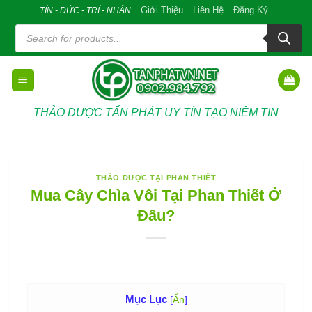
Skip
Giới Thiệu
Liên Hệ
Đăng Ký
TÍN - ĐỨC - TRÍ - NHÂN
to
Tìm
kiếm
content
sản
phẩm
THẢO DƯỢC TẤN PHÁT UY TÍN TẠO NIÊM TIN
THẢO DƯỢC TẠI PHAN THIẾT
Mua Cây Chìa Vôi Tại Phan Thiết Ở
Đâu?
Mục Lục
[
Ẩn
]