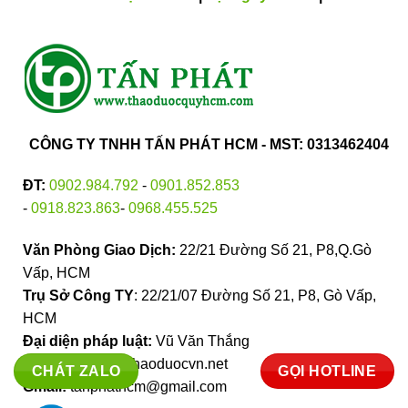
CÔNG TY TNHH TẤN PHÁT HCM - MST: 0313462404
ĐT:
0902.984.792
-
0901.852.853
-
0918.823.863
-
0968.455.525
Văn Phòng Giao Dịch:
22/21 Đường Số 21, P8,Q.Gò
Vấp, HCM
Trụ Sở Công TY
: 22/21/07 Đường Số 21, P8, Gò Vấp,
HCM
Đại diện pháp luật:
Vũ Văn Thắng
Website:
https://thaoduocvn.net
CHÁT ZALO
GỌI HOTLINE
Gmail:
tanphathcm@gmail.com