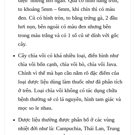
diện nhưng hơi ngắn. Quả có hình nang tròn,
to khoảng 5mm – 6mm, khi chín thì có màu
đen. Củ có hình tròn, to bằng trứng gà, 2 đầu
hơi nọn, bên ngoài có màu đen nhưng bên
trong màu trắng và có 1 số củ sẽ dính với gốc
cây.
Cây chìa vôi có khá nhiều loại, điển hình như
chìa vôi bốn cạnh, chìa vôi bò, chìa vôi Java.
Chính vì thế mà bạn cần nắm rõ đặc điểm của
loại dược liệu dùng làm thuốc như đã phân tích
ở trên. Loại chìa vôi không có tác dụng chữa
bệnh thường sẽ có lá nguyên, hình tam giác và
mọc so le nhau.
Dược liệu thường được phân bố ở các vùng
nhiệt đới như là: Campuchia, Thái Lan, Trung