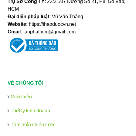
Trụ Sở Công TY
: 22/21/07 Đường Số 21, P8, Gò Vấp,
HCM
Đại diện pháp luật:
Vũ Văn Thắng
Website:
https://thaoduocvn.net
Gmail:
tanphathcm@gmail.com
VỀ CHÚNG TÔI
Giới thiệu
Triết lý kinh doanh
Tầm nhìn chiến lược