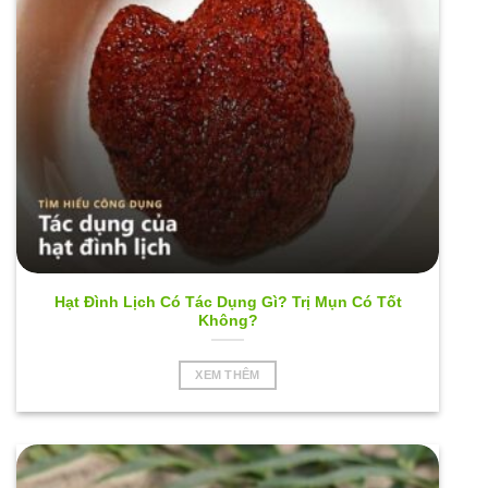
Hạt Đình Lịch Có Tác Dụng Gì? Trị Mụn Có Tốt
Không?
XEM THÊM