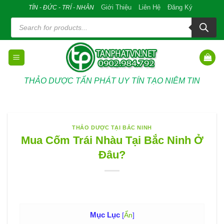
Skip
Giới Thiệu
Liên Hệ
Đăng Ký
TÍN - ĐỨC - TRÍ - NHÂN
to
Tìm
kiếm
content
sản
phẩm
THẢO DƯỢC TẤN PHÁT UY TÍN TẠO NIÊM TIN
THẢO DƯỢC TẠI BẮC NINH
Mua Cốm Trái Nhàu Tại Bắc Ninh Ở
Đâu?
Mục Lục
[
Ẩn
]