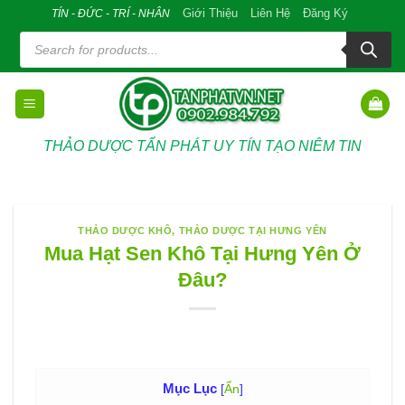
Skip
Giới Thiệu
Liên Hệ
Đăng Ký
TÍN - ĐỨC - TRÍ - NHÂN
to
Tìm
kiếm
content
sản
phẩm
THẢO DƯỢC TẤN PHÁT UY TÍN TẠO NIÊM TIN
THẢO DƯỢC KHÔ
,
THẢO DƯỢC TẠI HƯNG YÊN
Mua Hạt Sen Khô Tại Hưng Yên Ở
Đâu?
Mục Lục
[
Ẩn
]