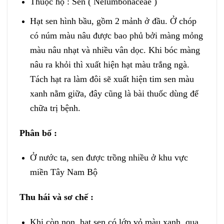
Thuộc họ : Sen ( Nelumbonaceae )
Hạt sen hình bầu, gồm 2 mảnh ở đầu. Ở chóp
có núm màu nâu được bao phủ bởi màng mỏng
màu nâu nhạt và nhiều vân dọc. Khi bóc màng
nâu ra khỏi thì xuất hiện hạt màu trắng ngà.
Tách hạt ra làm đôi sẽ xuất hiện tim sen màu
xanh nằm giữa, đây cũng là bài thuốc dùng để
chữa trị bệnh.
Phân bố :
Ở nước ta, sen được trồng nhiều ở khu vực
miền Tây Nam Bộ
Thu hái và sơ chế :
Khi còn non, hạt sen có lớp vỏ màu xanh, qua