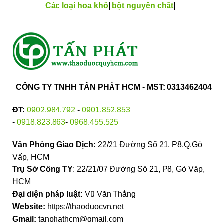
Các loại hoa khô
|
bột nguyên chất
|
CÔNG TY TNHH TẤN PHÁT HCM - MST: 0313462404
ĐT:
0902.984.792
-
0901.852.853
-
0918.823.863
-
0968.455.525
Văn Phòng Giao Dịch:
22/21 Đường Số 21, P8,Q.Gò
Vấp, HCM
Trụ Sở Công TY
: 22/21/07 Đường Số 21, P8, Gò Vấp,
HCM
Đại diện pháp luật:
Vũ Văn Thắng
Website:
https://thaoduocvn.net
Gmail:
tanphathcm@gmail.com