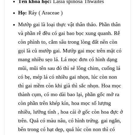
Tên khoa học:
Lasia spinosa Thwaites
Họ:
Ráy ( Araceae )
Mướp gai là loại thực vật thân thảo. Phần thân
và phần rễ đều có gai bao bọc xung quanh. Rễ
còn phình to, cắm sâu trong lòng đất nên còn
gọi là củ mướp gai. Mướp gai mọc trên mặt có
mang nhiều sẹo lá. Lá mọc đơn có hình dạng
mũi, mũi tên sau đó thì sẻ lông chim, cuống lá
có bẹ, mép lá có nhiều gai nhọn, lúc còn non
thì gai mềm còn khi già thì sắc nhọn. Hoa mọc
thành cụm, có mo dài bao lại, phần gốc mở ra
còn phần trên khép kín, hoa mọc số lượng
nhiều, lưỡng tính , hoa cái ở gốc còn hoa đực ở
trên. Quả có màu nâu, có hình trứng. gai ngắn,
bên trong có hạt dẹp, quả lúc còn non thì có