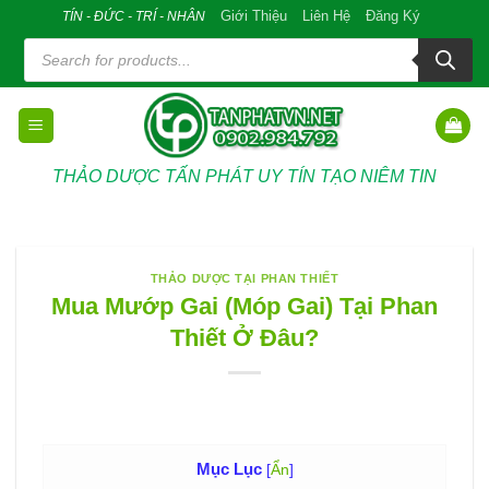
Skip
Giới Thiệu
Liên Hệ
Đăng Ký
TÍN - ĐỨC - TRÍ - NHÂN
to
Tìm
kiếm
content
sản
phẩm
THẢO DƯỢC TẤN PHÁT UY TÍN TẠO NIÊM TIN
THẢO DƯỢC TẠI PHAN THIẾT
Mua Mướp Gai (Móp Gai) Tại Phan
Thiết Ở Đâu?
Mục Lục
[
Ẩn
]