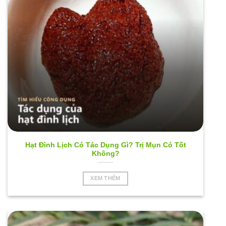
Hạt Đình Lịch Có Tác Dụng Gì? Trị Mụn Có Tốt
Không?
XEM THÊM