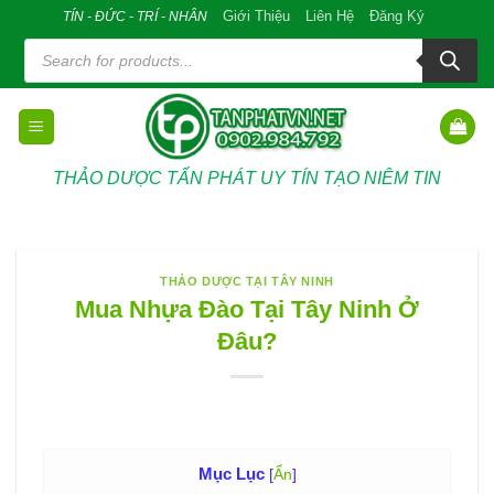
Skip
Giới Thiệu
Liên Hệ
Đăng Ký
TÍN - ĐỨC - TRÍ - NHÂN
to
Tìm
kiếm
content
sản
phẩm
THẢO DƯỢC TẤN PHÁT UY TÍN TẠO NIÊM TIN
THẢO DƯỢC TẠI TÂY NINH
Mua Nhựa Đào Tại Tây Ninh Ở
Đâu?
Mục Lục
[
Ẩn
]