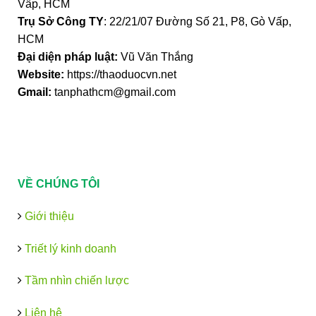
Vấp, HCM
Trụ Sở Công TY
: 22/21/07 Đường Số 21, P8, Gò Vấp,
HCM
Đại diện pháp luật:
Vũ Văn Thắng
Website:
https://thaoduocvn.net
Gmail:
tanphathcm@gmail.com
VỀ CHÚNG TÔI
Giới thiệu
Triết lý kinh doanh
Tầm nhìn chiến lược
Liên hệ