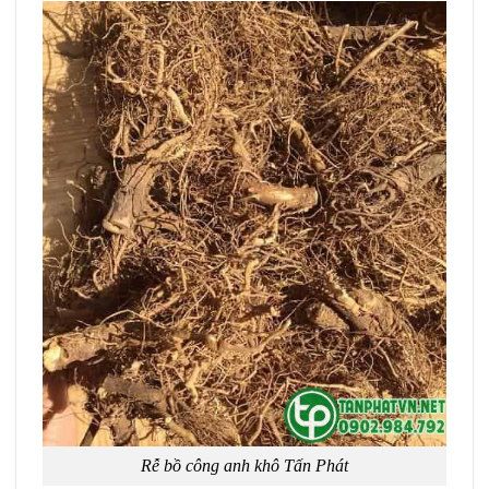
Rễ bồ công anh khô Tấn Phát