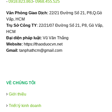
-
0918.823.863
-
0968.455.525
Văn Phòng Giao Dịch:
22/21 Đường Số 21, P8,Q.Gò
Vấp, HCM
Trụ Sở Công TY
: 22/21/07 Đường Số 21, P8, Gò Vấp,
HCM
Đại diện pháp luật:
Vũ Văn Thắng
Website:
https://thaoduocvn.net
Gmail:
tanphathcm@gmail.com
VỀ CHÚNG TÔI
Giới thiệu
Triết lý kinh doanh