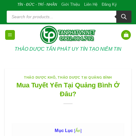
Skip
Giới Thiệu
Liên Hệ
Đăng Ký
TÍN - ĐỨC - TRÍ - NHÂN
to
Tìm
kiếm
content
sản
phẩm
THẢO DƯỢC TẤN PHÁT UY TÍN TẠO NIÊM TIN
THẢO DƯỢC KHÔ
,
THẢO DƯỢC TẠI QUẢNG BÌNH
Mua Tuyết Yến Tại Quảng Bình Ở
Đâu?
Mục Lục
[
Ẩn
]