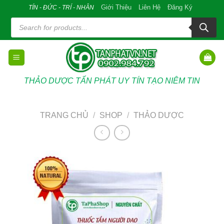
Skip
Giới Thiệu
Liên Hệ
Đăng Ký
TÍN - ĐỨC - TRÍ - NHÂN
to
Tìm
kiếm
content
sản
phẩm
THẢO DƯỢC TẤN PHÁT UY TÍN TẠO NIÊM TIN
TRANG CHỦ
/
SHOP
/
THẢO DƯỢC