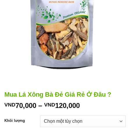
Mua Lá Xông Bà Đẻ Giá Rẻ Ở Đâu ?
Khoảng
70,000
–
120,000
VND
VND
giá:
từ
Khối lượng
VND70,000