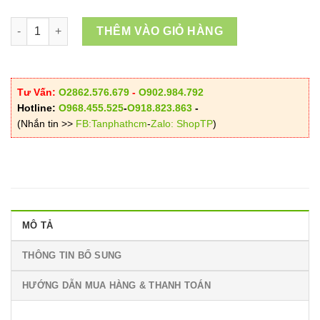
đến
VND120,000
Mua Lá Xông Bà Đẻ Giá Rẻ Ở Đâu ? số lượng
THÊM VÀO GIỎ HÀNG
Tư Vấn:
O2862.576.679
-
O902.984.792
Hotline:
O968.455.525
-
O918.823.863
-
(Nhắn tin >>
FB:Tanphathcm
-
Zalo: ShopTP
)
MÔ TẢ
THÔNG TIN BỔ SUNG
HƯỚNG DẪN MUA HÀNG & THANH TOÁN