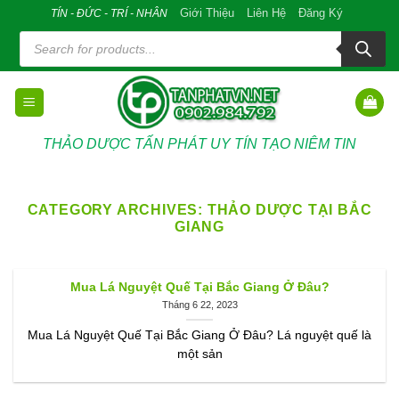
Skip
Giới Thiệu
Liên Hệ
Đăng Ký
TÍN - ĐỨC - TRÍ - NHÂN
to
Tìm
kiếm
content
sản
phẩm
THẢO DƯỢC TẤN PHÁT UY TÍN TẠO NIÊM TIN
CATEGORY ARCHIVES:
THẢO DƯỢC TẠI BẮC
GIANG
Mua Lá Nguyệt Quế Tại Bắc Giang Ở Đâu?
Tháng 6 22, 2023
Mua Lá Nguyệt Quế Tại Bắc Giang Ở Đâu? Lá nguyệt quế là
một sản