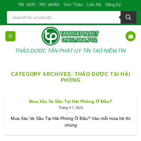
Skip
Giới Thiệu
Liên Hệ
Đăng Ký
TÍN - ĐỨC - TRÍ - NHÂN
to
Tìm
kiếm
content
sản
phẩm
THẢO DƯỢC TẤN PHÁT UY TÍN TẠO NIÊM TIN
CATEGORY ARCHIVES:
THẢO DƯỢC TẠI HẢI
PHÒNG
Mua Xác Ve Sầu Tại Hải Phòng Ở Đâu?
Tháng 4 7, 2023
Mua Xác Ve Sầu Tại Hải Phòng Ở Đâu? Vào mỗi mùa hè thì
chúng