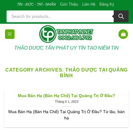
Skip
Giới Thiệu
Liên Hệ
Đăng Ký
TÍN - ĐỨC - TRÍ - NHÂN
to
Tìm
kiếm
content
sản
phẩm
THẢO DƯỢC TẤN PHÁT UY TÍN TẠO NIÊM TIN
CATEGORY ARCHIVES:
THẢO DƯỢC TẠI QUẢNG
BÌNH
Mua Bán Hạ (Bán Hạ Chế) Tại Quảng Trị Ở Đâu?
Tháng 6 1, 2023
Mua Bán Hạ (Bán Hạ Chế) Tại Quảng Trị Ở Đâu? Từ lâu, bán
hạ