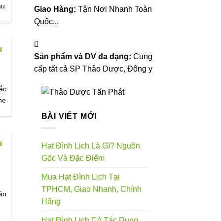
âu
Giao Hàng:
Tận Nơi Nhanh Toàn
Quốc...
u
Sản phẩm và DV đa dạng:
Cung
cấp tất cả SP Thảo Dược, Đông y
ắc
he
BÀI VIẾT MỚI
u
Hạt Đình Lịch Là Gì? Nguồn
Gốc Và Đặc Điểm
Mua Hạt Đình Lịch Tại
TPHCM, Giao Nhanh, Chính
áo
Hãng
Hạt Đình Lịch Có Tác Dụng