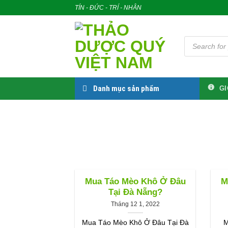
Skip
TÍN - ĐỨC - TRÍ - NHÂN
to
content
Tìm
kiếm
sản
phẩm
Danh mục sản phẩm
GI
Mua Táo Mèo Khô Ở Đâu
M
Tại Đà Nẵng?
Tháng 12 1, 2022
Mua Táo Mèo Khô Ở Đâu Tại Đà
M