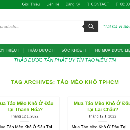
Giới Thiệu
Liên Hệ
Đăng Ký
CONTACT
08:00
"Tất Cả Vì S
ỚI THIỆU
THẢO DƯỢC
SỨC KHỎE
THU MUA DƯỢC LI
THẢO DƯỢC TẤN PHÁT UY TÍN TẠO NIÊM TIN
TAG ARCHIVES:
TÁO MÈO KHÔ TPHCM
ua Táo Mèo Khô Ở Đâu
Mua Táo Mèo Khô Ở Đâ
Tại Thanh Hóa?
Tại Lai Châu?
Tháng 12 1, 2022
Tháng 12 1, 2022
ua Táo Mèo Khô Ở Đâu Tại
Mua Táo Mèo Khô Ở Đâu Tại L