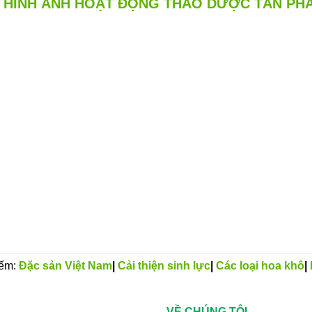
HÌNH ẢNH HOẠT ĐỘNG THẢO DƯỢC TẤN PH
iếm:
Đặc sản Việt Nam
|
Cải thiện sinh lực
|
Các loại hoa khô
|
VỀ CHÚNG TÔI