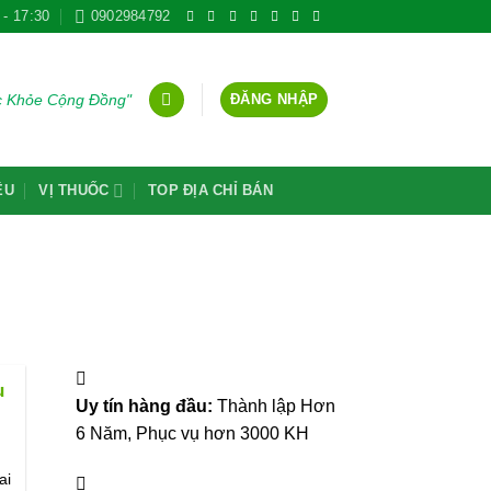
 - 17:30
0902984792
ĐĂNG NHẬP
ức Khỏe Cộng Đồng"
ỆU
VỊ THUỐC
TOP ĐỊA CHỈ BÁN
u
Uy tín hàng đầu:
Thành lập Hơn
6 Năm, Phục vụ hơn 3000 KH
ai