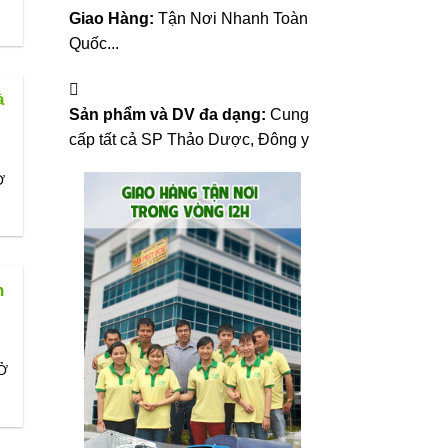
Giao Hàng:
Tận Nơi Nhanh Toàn
Quốc...
à
Sản phẩm và DV đa dạng:
Cung
cấp tất cả SP Thảo Dược, Đông y
Ở
n
 Ở