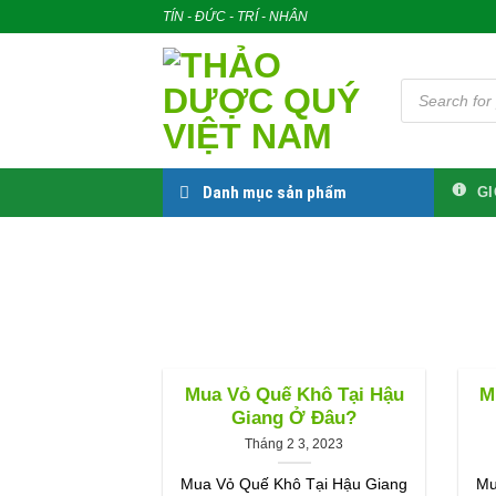
Skip
TÍN - ĐỨC - TRÍ - NHÂN
to
content
Tìm
kiếm
sản
phẩm
Danh mục sản phẩm
GI
Mua Vỏ Quế Khô Tại Hậu
M
Giang Ở Đâu?
Tháng 2 3, 2023
Mua Vỏ Quế Khô Tại Hậu Giang
Mu