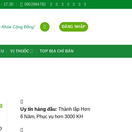
 - 17:30
0902984792
ĐĂNG NHẬP
ức Khỏe Cộng Đồng"
ỆU
VỊ THUỐC
TOP ĐỊA CHỈ BÁN
g
Uy tín hàng đầu:
Thành lập Hơn
6 Năm, Phục vụ hơn 3000 KH
Ở