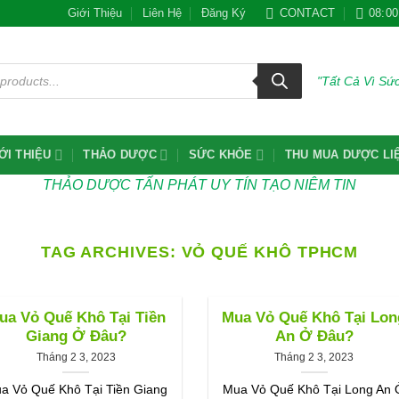
Giới Thiệu
Liên Hệ
Đăng Ký
CONTACT
08:00
"Tất Cả Vì S
ỚI THIỆU
THẢO DƯỢC
SỨC KHỎE
THU MUA DƯỢC LI
THẢO DƯỢC TẤN PHÁT UY TÍN TẠO NIÊM TIN
TAG ARCHIVES:
VỎ QUẾ KHÔ TPHCM
ua Vỏ Quế Khô Tại Tiền
Mua Vỏ Quế Khô Tại Lon
Giang Ở Đâu?
An Ở Đâu?
Tháng 2 3, 2023
Tháng 2 3, 2023
a Vỏ Quế Khô Tại Tiền Giang
Mua Vỏ Quế Khô Tại Long An 