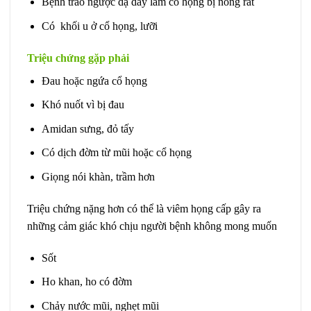
Bệnh trào ngược dạ dày làm cổ họng bị nóng rát
Có khối u ở cổ họng, lưỡi
Triệu chứng gặp phải
Đau hoặc ngứa cổ họng
Khó nuốt vì bị đau
Amidan sưng, đỏ tấy
Có dịch đờm từ mũi hoặc cổ họng
Giọng nói khàn, trầm hơn
Triệu chứng nặng hơn có thể là viêm họng cấp gây ra
những cảm giác khó chịu người bệnh không mong muốn
Sốt
Ho khan, ho có đờm
Chảy nước mũi, nghẹt mũi