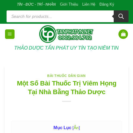
Skip
Giới Thiệu
Liên Hệ
Đăng Ký
TÍN - ĐỨC - TRÍ - NHÂN
to
Tìm
kiếm
content
sản
phẩm
THẢO DƯỢC TẤN PHÁT UY TÍN TẠO NIÊM TIN
BÀI THUỐC DÂN GIAN
Một Số Bài Thuốc Trị Viêm Họng
Tại Nhà Bằng Thảo Dược
Mục Lục
[
Ẩn
]