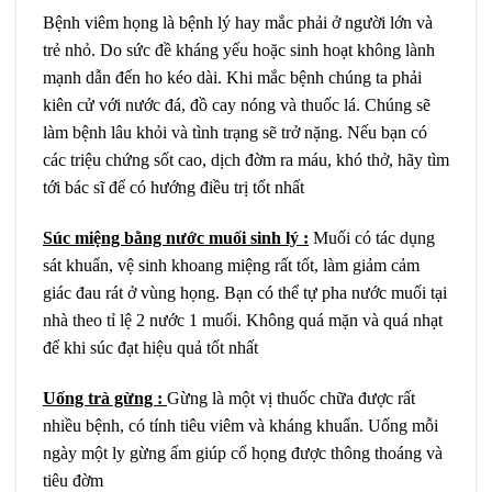
Bệnh viêm họng là bệnh lý hay mắc phải ở người lớn và
trẻ nhỏ. Do sức đề kháng yếu hoặc sinh hoạt không lành
mạnh dẫn đến ho kéo dài. Khi mắc bệnh chúng ta phải
kiên cử với nước đá, đồ cay nóng và thuốc lá. Chúng sẽ
làm bệnh lâu khỏi và tình trạng sẽ trở nặng. Nếu bạn có
các triệu chứng sốt cao, dịch đờm ra máu, khó thở, hãy tìm
tới bác sĩ để có hướng điều trị tốt nhất
Súc miệng bằng nước muối sinh lý :
Muối có tác dụng
sát khuẩn, vệ sinh khoang miệng rất tốt, làm giảm cảm
giác đau rát ở vùng họng. Bạn có thể tự pha nước muối tại
nhà theo tỉ lệ 2 nước 1 muối. Không quá mặn và quá nhạt
để khi súc đạt hiệu quả tốt nhất
Uống trà gừng :
Gừng là một vị thuốc chữa được rất
nhiều bệnh, có tính tiêu viêm và kháng khuẩn. Uống mỗi
ngày một ly gừng ấm giúp cổ họng được thông thoáng và
tiêu đờm