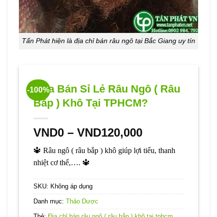
Tấn Phát hiện là địa chỉ bán râu ngô tại Bắc Giang uy tín
Mua Bán Sỉ Lẻ Râu Ngô ( Râu
-100%
Bắp ) Khô Tại TPHCM?
Khoảng
VND
0
–
VND
120,000
giá:
🔱 Râu ngô ( râu bắp ) khô giúp lợi tiểu, thanh
từ
nhiệt cơ thể,…. 🔱
VND0
đến
SKU:
Không áp dụng
VND120,000
Danh mục:
Thảo Dược
Thẻ:
Địa chỉ bán râu ngô ( râu bắp ) khô tại tphcm
,