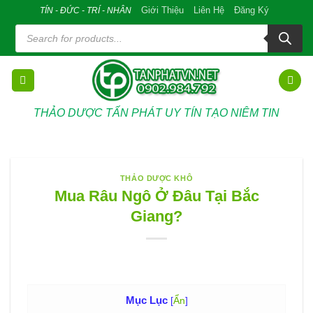
Skip
Giới Thiệu
Liên Hệ
Đăng Ký
TÍN - ĐỨC - TRÍ - NHÂN
to
Tìm
kiếm
content
sản
phẩm
THẢO DƯỢC TẤN PHÁT UY TÍN TẠO NIÊM TIN
THẢO DƯỢC KHÔ
Mua Râu Ngô Ở Đâu Tại Bắc
Giang?
Mục Lục
[
Ẩn
]