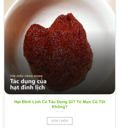
Hạt Đình Lịch Có Tác Dụng Gì? Trị Mụn Có Tốt
Không?
XEM THÊM