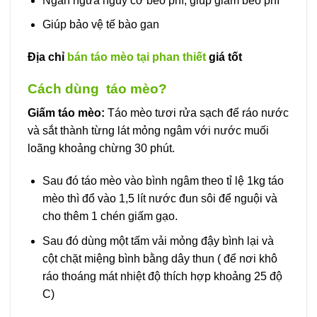
Ngăn ngừa nguy cơ béo phì, giúp giảm béo phì
Giúp bảo vệ tế bào gan
Địa chỉ
bán táo mèo tại phan thiết
giá tốt
Cách dùng táo mèo?
Giấm táo mèo:
Táo mèo tươi rửa sạch để ráo nước
và sắt thành từng lát mỏng ngâm với nước muối
loãng khoảng chừng 30 phút.
Sau đó táo mèo vào bình ngâm theo tỉ lệ 1kg táo
mèo thì đổ vào 1,5 lít nước đun sôi để nguội và
cho thêm 1 chén giấm gạo.
Sau đó dùng một tấm vải mỏng đậy bình lại và
cột chặt miệng bình bằng dây thun ( để nơi khô
ráo thoáng mát nhiệt độ thích hợp khoảng 25 độ
C)