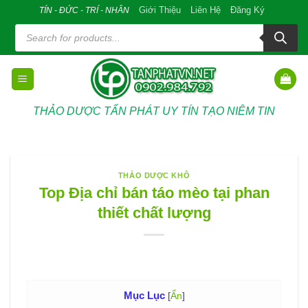
Skip
Giới Thiệu
Liên Hệ
Đăng Ký
TÍN - ĐỨC - TRÍ - NHÂN
to
Tìm
kiếm
content
sản
phẩm
THẢO DƯỢC TẤN PHÁT UY TÍN TẠO NIÊM TIN
THẢO DƯỢC KHÔ
Top Địa chỉ bán táo mèo tại phan
thiết chất lượng
Mục Lục
[
Ẩn
]