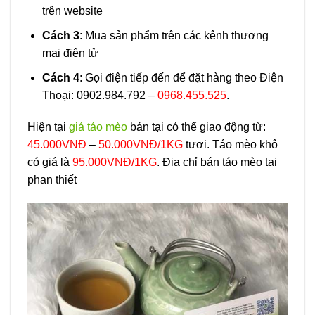
trên website
Cách 3
: Mua sản phẩm trên các kênh thương
mại điện tử
Cách 4
: Gọi điện tiếp đến để đặt hàng theo Điện
Thoại: 0902.984.792 –
0968.455.525
.
Hiện tại
giá táo mèo
bán tại có thể giao động từ:
45.000VNĐ
–
50.000VNĐ/1KG
tươi. Táo mèo khô
có giá là
95.000VNĐ/1KG
. Địa chỉ bán táo mèo tại
phan thiết