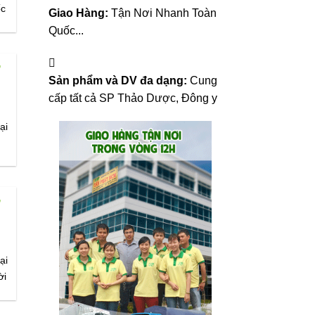
ốc
Giao Hàng:
Tận Nơi Nhanh Toàn
Quốc...
Ở
Sản phẩm và DV đa dạng:
Cung
cấp tất cả SP Thảo Dược, Đông y
ại
Ở
ại
ời