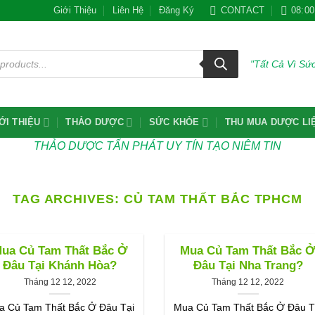
Giới Thiệu
Liên Hệ
Đăng Ký
CONTACT
08:00
"Tất Cả Vì S
ỚI THIỆU
THẢO DƯỢC
SỨC KHỎE
THU MUA DƯỢC LI
THẢO DƯỢC TẤN PHÁT UY TÍN TẠO NIÊM TIN
TAG ARCHIVES:
CỦ TAM THẤT BẮC TPHCM
ua Củ Tam Thất Bắc Ở
Mua Củ Tam Thất Bắc 
Đâu Tại Khánh Hòa?
Đâu Tại Nha Trang?
Tháng 12 12, 2022
Tháng 12 12, 2022
a Củ Tam Thất Bắc Ở Đâu Tại
Mua Củ Tam Thất Bắc Ở Đâu T