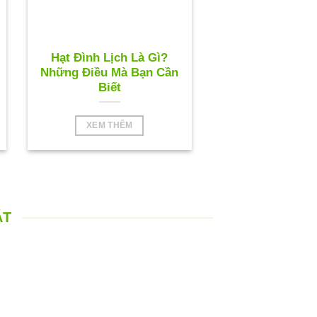
Hạt Đình Lịch Là Gì?
Những Điều Mà Bạn Cần
Biết
XEM THÊM
ÁT