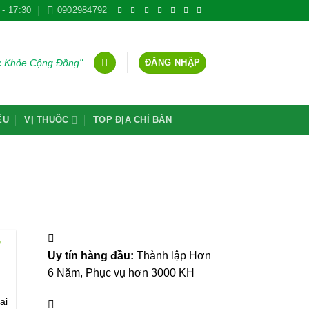
 - 17:30
0902984792
ĐĂNG NHẬP
ức Khỏe Cộng Đồng"
ỆU
VỊ THUỐC
TOP ĐỊA CHỈ BÁN
Ở
Uy tín hàng đầu:
Thành lập Hơn
6 Năm, Phục vụ hơn 3000 KH
ại