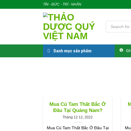
Skip
TÍN - ĐỨC - TRÍ - NHÂN
to
content
Tìm
kiếm
sản
phẩm
Danh mục sản phẩm
GI
Mua Củ Tam Thất Bắc Ở
M
Đâu Tại Quảng Nam?
Tháng 12 12, 2022
Mua Củ Tam Thất Bắc Ở Đâu Tại
Mu