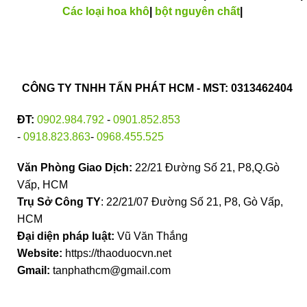
Các loại hoa khô
|
bột nguyên chất
|
CÔNG TY TNHH TẤN PHÁT HCM - MST: 0313462404
ĐT:
0902.984.792
-
0901.852.853
-
0918.823.863
-
0968.455.525
Văn Phòng Giao Dịch:
22/21 Đường Số 21, P8,Q.Gò
Vấp, HCM
Trụ Sở Công TY
: 22/21/07 Đường Số 21, P8, Gò Vấp,
HCM
Đại diện pháp luật:
Vũ Văn Thắng
Website:
https://thaoduocvn.net
Gmail:
tanphathcm@gmail.com