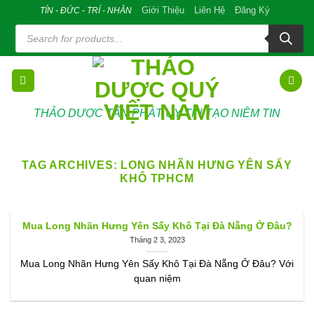
Skip
Giới Thiệu
Liên Hệ
Đăng Ký
TÍN - ĐỨC - TRÍ - NHÂN
to
Tìm
kiếm
content
sản
phẩm
THẢO DƯỢC TẤN PHÁT UY TÍN TẠO NIÊM TIN
TAG ARCHIVES:
LONG NHÃN HƯNG YÊN SẤY
KHÔ TPHCM
Mua Long Nhãn Hưng Yên Sấy Khô Tại Đà Nẵng Ở Đâu?
Tháng 2 3, 2023
Mua Long Nhãn Hưng Yên Sấy Khô Tại Đà Nẵng Ở Đâu? Với
quan niệm